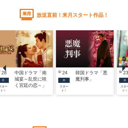
放送直前！来月スタート作品！
9
9
28
中国ドラマ「南
24
韓国ドラマ「悪
2
城宴～乱世に咲
魔判事」
月
木
水
く宮廷の恋～」
スター
スター
スタ
ト！
ト！
ト！