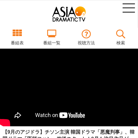
番組表
番組一覧
視聴方法
検索
【9月のアジドラ】チソン主演 韓国ドラマ「悪魔判事」、韓