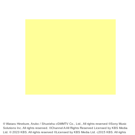
© Wataru Hinekure, Aruko / Shueisha cGMMTV Co., Ltd., All rights reserved ©Sony Music
Solutions Inc. All rights reserved. ©Channel A All Rights Reserved Licensed by KBS Media
Ltd. © 2023 KBS. All rights reserved ©Licensed by KBS Media Ltd. c2015 KBS. All rights