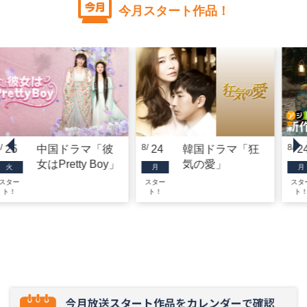
今月スタート作品！
8
8
8
25
中国ドラマ「彼
24
韓国ドラマ「狂
2
女はPretty Boy」
気の愛」
火
月
月
スター
スター
スタ
ト！
ト！
ト