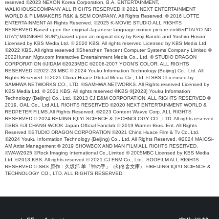
reserved ©2023 NEXON Korea Corporation, B.A. ENTERTAINMENT,
WALKHOUSECOMPANY ALL RIGHTS RESERVED © 2021 NEXT ENTERTAINMENT
WORLD & FILMMAKERS R&K & SEM COMPANY. All Rights Reserved. © 2016 LOTTE
ENTERTAINMENT All Rights Reserved. ©2025 K-MOVIE STUDIO ALL RIGHTS
RESERVED.Based upon the original Japanese language motion picture entitled"TAIYO NO
UTA"("MIDNIGHT SUN"),based upon an original story by Kenji Bando and Yoshiro Hoson
Licensed by KBS Media Ltd. © 2020 KBS. All rights reserved Licensed by KBS Media Ltd.
©2022 KBS. All rights reserved ©Shenzhen Tencent Computer Systems Company Limited ©
2022Hunan Mgtv.com Interactive Entertainment Media Co., Ltd. © STUDIO DRAGON
CORPORATION ©JIDAM ©2023MBC ©2006-2007 YOON'S COLOR. ALL RIGHTS
RESERVED ©2022-23 MBC © 2024 Youku Information Technology (Beijing) Co., Ltd. All
Rights Reserved. © 2025 China Huace Global Media Co., Ltd. © SBS ©Licensed by
SAMHWA NETWORKS CO., LTD. ©SAMHWA NETWORKS. All Rights reserved Licensed by
KBS Media Ltd. © 2021 KBS. All rights reserved ©KBS ©[2023] Youku Information
Technology (Beijing) Co., Ltd. ©2013 CJ E&M CORPORATION, ALL RIGHTS RESERVED ©
2019. OAL Co., Ltd ALL RIGHTS RESERVED ©2020 NEXT ENTERTAINMENT WORLD &
REDPETER FILMS.All Rights Reserved. ©2023 Content Wavve Corp. ALL RIGHTS
RESERVED © 2024 BEIJING IQIYI SCIENCE & TECHNOLOGY CO., LTD. All rights reserved
©SBS ©JI CHANG WOOK Japan Official Fanclub © 2019 Warner Bros. Ent. All Rights
Reserved ©STUDIO DRAGON CORPORATION ©2021 China Huace Film & Tv Co.,Ltd.
©2024 Youku Information Technology (Beijing) Co., Ltd. All Rights Reserved. ©2024 MAIOSi-
AM Artist Management © 2019 SHOWBOX AND MAN FILM ALL RIGHTS RESERVED.
©WAW2025 ©Rock Imaging International Co.,Limited © 2005MBC Licensed by KBS Media
Ltd. ©2013 KBS. All rights reserved © 2021 CJ ENM Co., Ltd., SOOFILM ALL RIGHTS
RESERVED © SBS 原作：久坂部 羊「神の手」（幻冬舎文庫） ©BEIJING IQIYI SCIENCE &
TECHNOLOGY CO., LTD. ALL RIGHTS RESERVED.