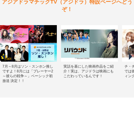
アジアドラマチックTV（アジドラ）特設ページへどう
ぞ！
7月～8月はソン・スンホン推し
実話を基にした映画作品をご紹
チ・
ですよ！8月には「プレーヤー2
介！実は、アジドラは映画にも
では
～彼らの戦争～」ベーシック初
こだわっているんです！
ィン
放送 決定！！