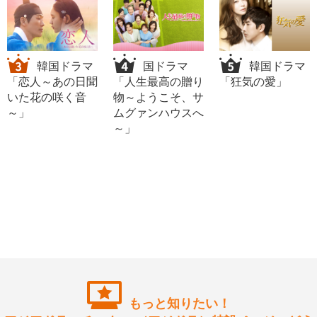
韓国ドラマ
国ドラマ
韓国ドラマ
「恋人～あの日聞
「人生最高の贈り
「狂気の愛」
いた花の咲く音
物～ようこそ、サ
～」
ムグァンハウスへ
～」
もっと知りたい！