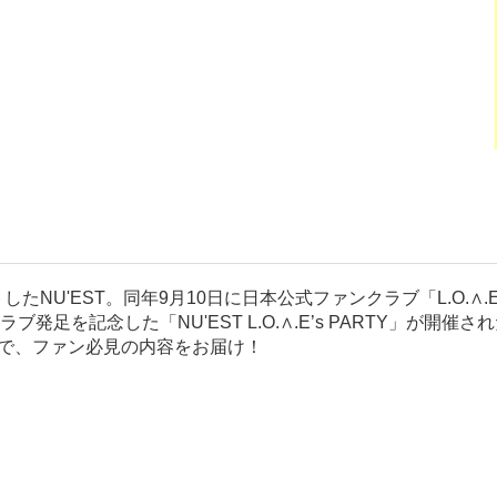
たNU'EST。同年9月10日に日本公式ファンクラブ「L.O.∧.E
発足を記念した「NU'EST L.O.∧.E’s PARTY」が開
顔まで、ファン必見の内容をお届け！