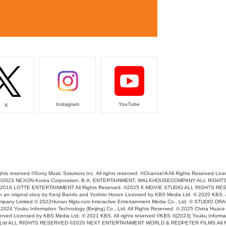
Instagram
YouTube
X
hts reserved ©Sony Music Solutions Inc. All rights reserved. ©Channel A All Rights Reserved Lic
eserved ©2023 NEXON Korea Corporation, B.A. ENTERTAINMENT, WALKHOUSECOMPANY ALL R
2016 LOTTE ENTERTAINMENT All Rights Reserved. ©2025 K-MOVIE STUDIO ALL RIGHTS RESER
an original story by Kenji Bando and Yoshiro Hoson Licensed by KBS Media Ltd. © 2020 KBS. A
 Company Limited © 2022Hunan Mgtv.com Interactive Entertainment Media Co., Ltd. © STU
ouku Information Technology (Beijing) Co., Ltd. All Rights Reserved. © 2025 China Huace
 Licensed by KBS Media Ltd. © 2021 KBS. All rights reserved ©KBS ©[2023] Youku Informati
td ALL RIGHTS RESERVED ©2020 NEXT ENTERTAINMENT WORLD & REDPETER FILMS.All Righ