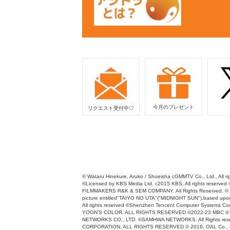
今月のプレゼント
リクエスト受付中♡
© Wataru Hinekure, Aruko / Shueisha cGMMTV Co., Ltd., All rig
©Licensed by KBS Media Ltd. c2015 KBS. All rights r
FILMMAKERS R&K & SEM COMPANY. All Rights Reserved. © 
picture entitled"TAIYO NO UTA"("MIDNIGHT SUN"),based upon 
All rights reserved ©Shenzhen Tencent Computer Systems
YOON'S COLOR. ALL RIGHTS RESERVED ©2022-23 MBC © 2024 Y
NETWORKS CO., LTD. ©SAMHWA NETWORKS. All Rights reserved
CORPORATION, ALL RIGHTS RESERVED © 2019. OAL Co., L