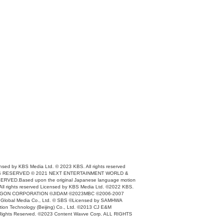
ensed by KBS Media Ltd. © 2023 KBS. All rights reserved
IGHTS RESERVED © 2021 NEXT ENTERTAINMENT WORLD &
VED.Based upon the original Japanese language motion
ll rights reserved Licensed by KBS Media Ltd. ©2022 KBS.
DIO DRAGON CORPORATION ©JIDAM ©2023MBC ©2006-2007
 Global Media Co., Ltd. © SBS ©Licensed by SAMHWA
on Technology (Beijing) Co., Ltd. ©2013 CJ E&M
ts Reserved. ©2023 Content Wavve Corp. ALL RIGHTS