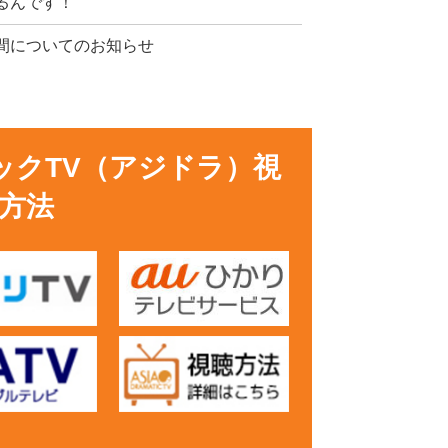
るんです！
間についてのお知らせ
ックTV（アジドラ）視
方法