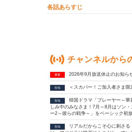
各話あらすじ
チャンネルから
2026年9月放送休止のお知ら
重要
＜スカパー！ご加入者さま限
告知
韓国ドラマ「プレーヤー～華
告知
しみ中のみなさま！7月～8月はソン・
ー2～彼らの戦争～」をベーシック初
リアルだからこそ心に刺さる
告知