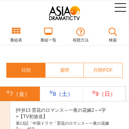
番組表
番組一覧
視聴方法
検索
日別
週間
月間/PDF
8/
8/
8/
7（金）
8（土）
9（日）
[中]#13 雲花のロマンス～一夜の花嫁2～<字
>【TV初放送】
第13話「中国ドラマ「雲花のロマンス～一夜の花嫁
2～」 #13」