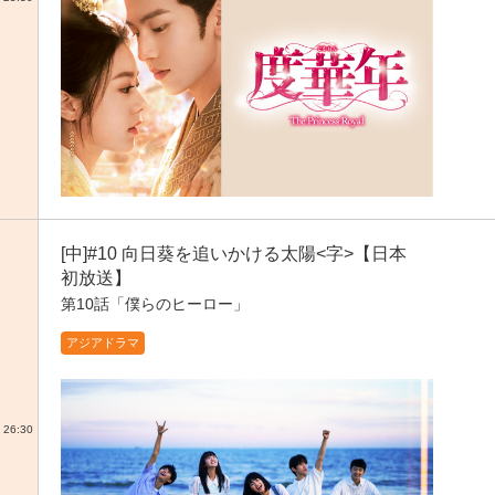
[中]#10 向日葵を追いかける太陽<字>【日本
初放送】
第10話「僕らのヒーロー」
アジアドラマ
26:30