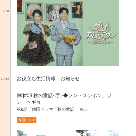
9:30
お役立ち生活情報・お知らせ
10:52
[韓]#08 秋の童話<字>◆ソン・スンホン、ソ
ン・ヘギョ
第8話「韓国ドラマ「秋の童話」 #8」
韓国ドラマ