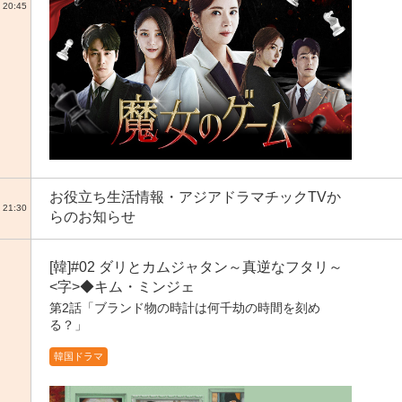
20:45
お役立ち生活情報・アジアドラマチックTVか
21:30
らのお知らせ
[韓]#02 ダリとカムジャタン～真逆なフタリ～
<字>◆キム・ミンジェ
第2話「ブランド物の時計は何千劫の時間を刻め
る？」
韓国ドラマ