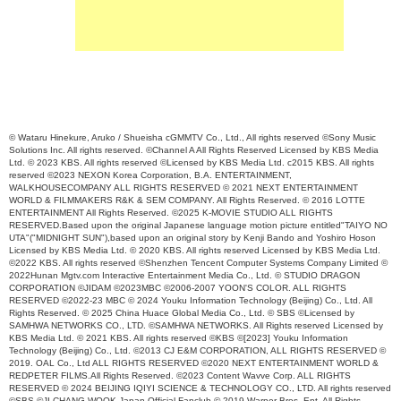
© Wataru Hinekure, Aruko / Shueisha cGMMTV Co., Ltd., All rights reserved ©Sony Music
Solutions Inc. All rights reserved. ©Channel A All Rights Reserved Licensed by KBS Media
Ltd. © 2023 KBS. All rights reserved ©Licensed by KBS Media Ltd. c2015 KBS. All rights
reserved ©2023 NEXON Korea Corporation, B.A. ENTERTAINMENT,
WALKHOUSECOMPANY ALL RIGHTS RESERVED © 2021 NEXT ENTERTAINMENT
WORLD & FILMMAKERS R&K & SEM COMPANY. All Rights Reserved. © 2016 LOTTE
ENTERTAINMENT All Rights Reserved. ©2025 K-MOVIE STUDIO ALL RIGHTS
RESERVED.Based upon the original Japanese language motion picture entitled"TAIYO NO
UTA"("MIDNIGHT SUN"),based upon an original story by Kenji Bando and Yoshiro Hoson
Licensed by KBS Media Ltd. © 2020 KBS. All rights reserved Licensed by KBS Media Ltd.
©2022 KBS. All rights reserved ©Shenzhen Tencent Computer Systems Company Limited ©
2022Hunan Mgtv.com Interactive Entertainment Media Co., Ltd. © STUDIO DRAGON
CORPORATION ©JIDAM ©2023MBC ©2006-2007 YOON'S COLOR. ALL RIGHTS
RESERVED ©2022-23 MBC © 2024 Youku Information Technology (Beijing) Co., Ltd. All
Rights Reserved. © 2025 China Huace Global Media Co., Ltd. © SBS ©Licensed by
SAMHWA NETWORKS CO., LTD. ©SAMHWA NETWORKS. All Rights reserved Licensed by
KBS Media Ltd. © 2021 KBS. All rights reserved ©KBS ©[2023] Youku Information
Technology (Beijing) Co., Ltd. ©2013 CJ E&M CORPORATION, ALL RIGHTS RESERVED ©
2019. OAL Co., Ltd ALL RIGHTS RESERVED ©2020 NEXT ENTERTAINMENT WORLD &
REDPETER FILMS.All Rights Reserved. ©2023 Content Wavve Corp. ALL RIGHTS
RESERVED © 2024 BEIJING IQIYI SCIENCE & TECHNOLOGY CO., LTD. All rights reserved
©SBS ©JI CHANG WOOK Japan Official Fanclub © 2019 Warner Bros. Ent. All Rights