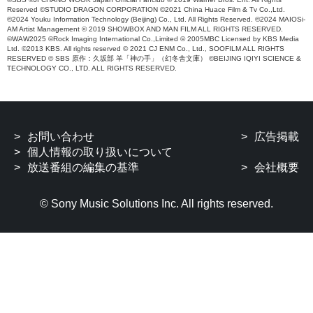
Reserved ©STUDIO DRAGON CORPORATION ©2021 China Huace Film & Tv Co.,Ltd.
©2024 Youku Information Technology (Beijing) Co., Ltd. All Rights Reserved. ©2024 MAIOSi-
AM Artist Management © 2019 SHOWBOX AND MAN FILM ALL RIGHTS RESERVED.
©WAW2025 ©Rock Imaging International Co.,Limited © 2005MBC Licensed by KBS Media
Ltd. ©2013 KBS. All rights reserved © 2021 CJ ENM Co., Ltd., SOOFILM ALL RIGHTS
RESERVED © SBS 原作：久坂部 羊「神の手」（幻冬舎文庫） ©BEIJING IQIYI SCIENCE &
TECHNOLOGY CO., LTD. ALL RIGHTS RESERVED.
お問い合わせ
広告掲載
個人情報の取り扱いについて
放送番組の編集の基準
会社概要
© Sony Music Solutions Inc. All rights reserved.