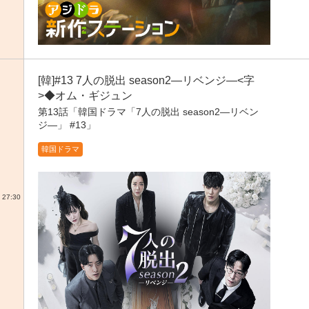
[韓]#13 7人の脱出 season2―リベンジ―<字
>◆オム・ギジュン
第13話「韓国ドラマ「7人の脱出 season2―リベン
ジ―」 #13」
韓国ドラマ
27:30