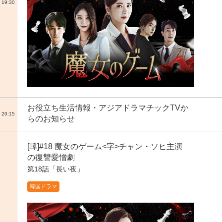
19:30
お役立ち生活情報・アジアドラマチックTVか
20:15
らのお知らせ
[韓]#18 魔女のゲーム<字>チャン・ソヒ主演
の復讐愛憎劇
第18話「長い夜」
韓国ドラマ