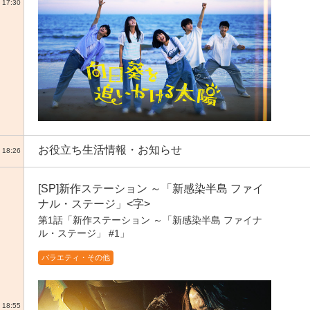
17:30
お役立ち生活情報・お知らせ
18:26
[SP]新作ステーション ～「新感染半島 ファイ
ナル・ステージ」<字>
第1話「新作ステーション ～「新感染半島 ファイナ
ル・ステージ」 #1」
バラエティ・その他
18:55