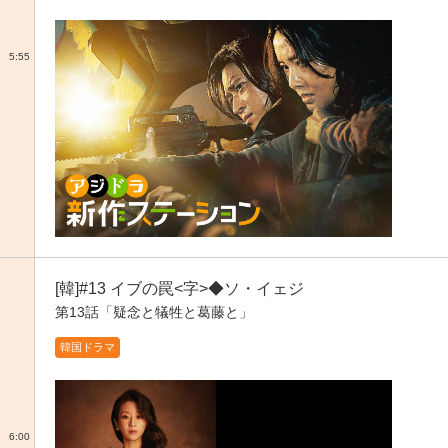
5:55
[韓]#13 イブの罠<字>◆ソ・イェジ
第13話「疑念と犠牲と葛藤と」
韓国ドラマ
6:00