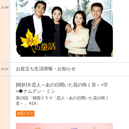
11:30
お役立ち生活情報・お知らせ
12:37
[韓]#19 恋人～あの日聞いた花の咲く音～<字
>◆ナムグン・ミン
第19話「韓国ドラマ「恋人～あの日聞いた花の咲く
音～」 #19」
韓国ドラマ