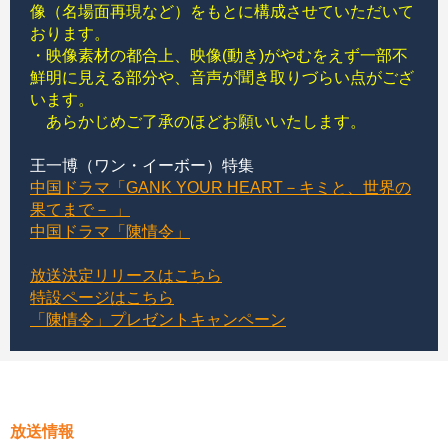
像（名場面再現など）をもとに構成させていただいて
おります。
・映像素材の都合上、映像(動き)がやむをえず一部不
鮮明に見える部分や、音声が聞き取りづらい点がござ
います。
あらかじめご了承のほどお願いいたします。
王一博（ワン・イーボー）特集
中国ドラマ「GANK YOUR HEART－キミと、世界の
果てまで－ 」
中国ドラマ「陳情令」
放送決定リリースはこちら
特設ページはこちら
「陳情令」プレゼントキャンペーン
放送情報