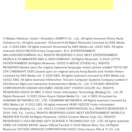
© Wataru Hinekure, Aruko / Shueisha cGMMTV Co., Ltd., All rights reserved ©Sony Music
Solutions Inc. All rights reserved. ©Channel A All Rights Reserved Licensed by KBS Media
Ltd. © 2023 KBS. All rights reserved ©Licensed by KBS Media Ltd. c2015 KBS. All rights
reserved ©2023 NEXON Korea Corporation, B.A. ENTERTAINMENT,
WALKHOUSECOMPANY ALL RIGHTS RESERVED © 2021 NEXT ENTERTAINMENT
WORLD & FILMMAKERS R&K & SEM COMPANY. All Rights Reserved. © 2016 LOTTE
ENTERTAINMENT All Rights Reserved. ©2025 K-MOVIE STUDIO ALL RIGHTS
RESERVED.Based upon the original Japanese language motion picture entitled"TAIYO NO
UTA"("MIDNIGHT SUN"),based upon an original story by Kenji Bando and Yoshiro Hoson
Licensed by KBS Media Ltd. © 2020 KBS. All rights reserved Licensed by KBS Media Ltd.
©2022 KBS. All rights reserved ©Shenzhen Tencent Computer Systems Company Limited ©
2022Hunan Mgtv.com Interactive Entertainment Media Co., Ltd. © STUDIO DRAGON
CORPORATION ©JIDAM ©2023MBC ©2006-2007 YOON'S COLOR. ALL RIGHTS
RESERVED ©2022-23 MBC © 2024 Youku Information Technology (Beijing) Co., Ltd. All
Rights Reserved. © 2025 China Huace Global Media Co., Ltd. © SBS ©Licensed by
SAMHWA NETWORKS CO., LTD. ©SAMHWA NETWORKS. All Rights reserved Licensed by
KBS Media Ltd. © 2021 KBS. All rights reserved ©KBS ©[2023] Youku Information
Technology (Beijing) Co., Ltd. ©2013 CJ E&M CORPORATION, ALL RIGHTS RESERVED ©
2019. OAL Co., Ltd ALL RIGHTS RESERVED ©2020 NEXT ENTERTAINMENT WORLD &
REDPETER FILMS.All Rights Reserved. ©2023 Content Wavve Corp. ALL RIGHTS
RESERVED © 2024 BEIJING IQIYI SCIENCE & TECHNOLOGY CO., LTD. All rights reserved
©SBS ©JI CHANG WOOK Japan Official Fanclub © 2019 Warner Bros. Ent. All Rights
Reserved ©STUDIO DRAGON CORPORATION ©2021 China Huace Film & Tv Co.,Ltd.