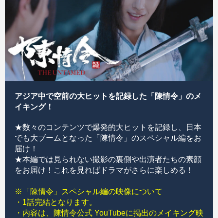
アジア中で空前の大ヒットを記録した「陳情令」のメ
イキング！
★数々のコンテンツで爆発的大ヒットを記録し、日本
でも大ブームとなった「陳情令」のスペシャル編をお
届け！
★本編では見られない撮影の裏側や出演者たちの素顔
をお届け！これを見ればドラマがさらに楽しめる！
※「陳情令」スペシャル編の映像について
・1話完結となります。
・内容は、陳情令公式 YouTubeに掲出のメイキング映