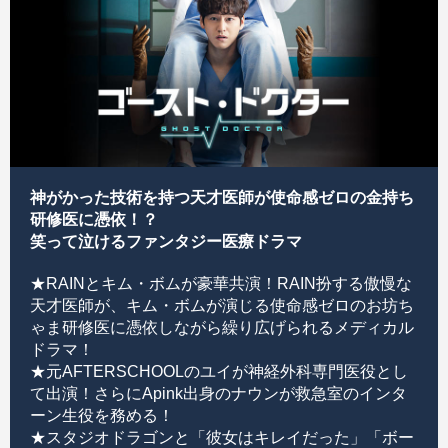
神がかった技術を持つ天才医師が使命感ゼロの金持ち
研修医に憑依！？
笑って泣けるファンタジー医療ドラマ
★RAINとキム・ボムが豪華共演！RAIN扮する傲慢な
天才医師が、キム・ボムが演じる使命感ゼロのお坊ち
ゃま研修医に憑依しながら繰り広げられるメディカル
ドラマ！
★元AFTERSCHOOLのユイが神経外科専門医役とし
て出演！さらにApink出身のナウンが救急室のインタ
ーン生役を務める！
★スタジオドラゴンと「彼女はキレイだった」「ボー