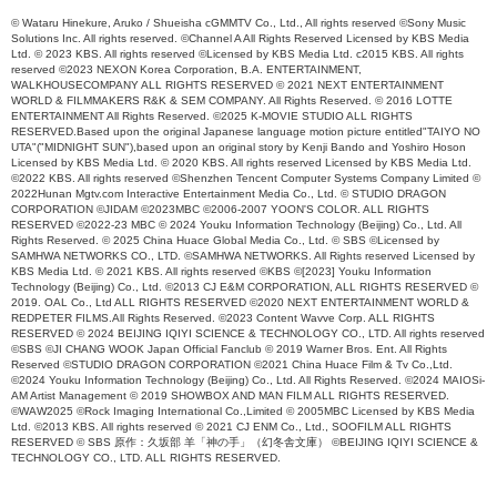
© Wataru Hinekure, Aruko / Shueisha cGMMTV Co., Ltd., All rights reserved ©Sony Music
Solutions Inc. All rights reserved. ©Channel A All Rights Reserved Licensed by KBS Media
Ltd. © 2023 KBS. All rights reserved ©Licensed by KBS Media Ltd. c2015 KBS. All rights
reserved ©2023 NEXON Korea Corporation, B.A. ENTERTAINMENT,
WALKHOUSECOMPANY ALL RIGHTS RESERVED © 2021 NEXT ENTERTAINMENT
WORLD & FILMMAKERS R&K & SEM COMPANY. All Rights Reserved. © 2016 LOTTE
ENTERTAINMENT All Rights Reserved. ©2025 K-MOVIE STUDIO ALL RIGHTS
RESERVED.Based upon the original Japanese language motion picture entitled"TAIYO NO
UTA"("MIDNIGHT SUN"),based upon an original story by Kenji Bando and Yoshiro Hoson
Licensed by KBS Media Ltd. © 2020 KBS. All rights reserved Licensed by KBS Media Ltd.
©2022 KBS. All rights reserved ©Shenzhen Tencent Computer Systems Company Limited ©
2022Hunan Mgtv.com Interactive Entertainment Media Co., Ltd. © STUDIO DRAGON
CORPORATION ©JIDAM ©2023MBC ©2006-2007 YOON'S COLOR. ALL RIGHTS
RESERVED ©2022-23 MBC © 2024 Youku Information Technology (Beijing) Co., Ltd. All
Rights Reserved. © 2025 China Huace Global Media Co., Ltd. © SBS ©Licensed by
SAMHWA NETWORKS CO., LTD. ©SAMHWA NETWORKS. All Rights reserved Licensed by
KBS Media Ltd. © 2021 KBS. All rights reserved ©KBS ©[2023] Youku Information
Technology (Beijing) Co., Ltd. ©2013 CJ E&M CORPORATION, ALL RIGHTS RESERVED ©
2019. OAL Co., Ltd ALL RIGHTS RESERVED ©2020 NEXT ENTERTAINMENT WORLD &
REDPETER FILMS.All Rights Reserved. ©2023 Content Wavve Corp. ALL RIGHTS
RESERVED © 2024 BEIJING IQIYI SCIENCE & TECHNOLOGY CO., LTD. All rights reserved
©SBS ©JI CHANG WOOK Japan Official Fanclub © 2019 Warner Bros. Ent. All Rights
Reserved ©STUDIO DRAGON CORPORATION ©2021 China Huace Film & Tv Co.,Ltd.
©2024 Youku Information Technology (Beijing) Co., Ltd. All Rights Reserved. ©2024 MAIOSi-
AM Artist Management © 2019 SHOWBOX AND MAN FILM ALL RIGHTS RESERVED.
©WAW2025 ©Rock Imaging International Co.,Limited © 2005MBC Licensed by KBS Media
Ltd. ©2013 KBS. All rights reserved © 2021 CJ ENM Co., Ltd., SOOFILM ALL RIGHTS
RESERVED © SBS 原作：久坂部 羊「神の手」（幻冬舎文庫） ©BEIJING IQIYI SCIENCE &
TECHNOLOGY CO., LTD. ALL RIGHTS RESERVED.