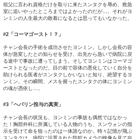
祖父に言われ資格だけを取りに来たスンタクを辱め、救急
室に追いやったところまではよかったのだが…。それがヨ
ンミンの人生最大の敗着になるとは思ってもいなかった。
#2
「コーマゴースト！？」
チャン会長の手術を成功させたヨンミン。しかし会長の容
体が急変したとの知らせを受け、出先から急いで病院に戻
る途中で事故に遭ってしまう。そしてヨンミンはコーマゴ
ーストとなったのだ。目の前で容体の悪化していく自分を
助けられる医者がスンタクしかいないと知り、絶望するヨ
ンミン。その瞬間、メスを握ったスンタクの体にヨンミン
の魂が憑依し…。
#3
「ヘパリン投与の真実」
チャン会長の状況も、ヨンミンの事故も偶然ではなかっ
た！胸部外科に所属している人物のうち、スンウォンの指
示を受けて命を狙ったのは一体誰なのか。時々記憶が飛ぶ
スンタクは、病院に設置された防犯カメラの映像を見て自