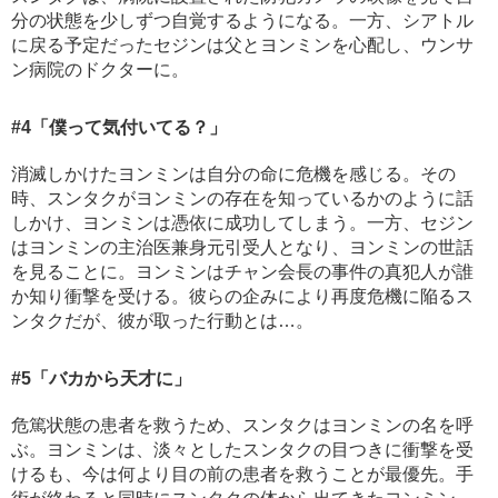
分の状態を少しずつ自覚するようになる。一方、シアトル
に戻る予定だったセジンは父とヨンミンを心配し、ウンサ
ン病院のドクターに。
#4
「僕って気付いてる？」
消滅しかけたヨンミンは自分の命に危機を感じる。その
時、スンタクがヨンミンの存在を知っているかのように話
しかけ、ヨンミンは憑依に成功してしまう。一方、セジン
はヨンミンの主治医兼身元引受人となり、ヨンミンの世話
を見ることに。ヨンミンはチャン会長の事件の真犯人が誰
か知り衝撃を受ける。彼らの企みにより再度危機に陥るス
ンタクだが、彼が取った行動とは…。
#5
「バカから天才に」
危篤状態の患者を救うため、スンタクはヨンミンの名を呼
ぶ。ヨンミンは、淡々としたスンタクの目つきに衝撃を受
けるも、今は何より目の前の患者を救うことが最優先。手