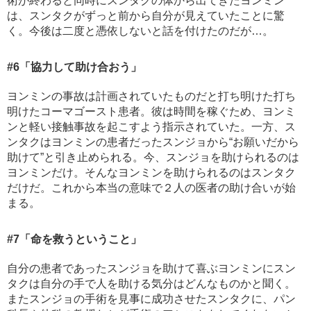
術が終わると同時にスンタクの体から出てきたヨンミン
は、スンタクがずっと前から自分が見えていたことに驚
く。今後は二度と憑依しないと話を付けたのだが…。
#6
「協力して助け合おう」
ヨンミンの事故は計画されていたものだと打ち明けた打ち
明けたコーマゴースト患者。彼は時間を稼ぐため、ヨンミ
ンと軽い接触事故を起こすよう指示されていた。一方、ス
ンタクはヨンミンの患者だったスンジョから“お願いだから
助けて”と引き止められる。今、スンジョを助けられるのは
ヨンミンだけ。そんなヨンミンを助けられるのはスンタク
だけだ。これから本当の意味で２人の医者の助け合いが始
まる。
#7
「命を救うということ」
自分の患者であったスンジョを助けて喜ぶヨンミンにスン
タクは自分の手で人を助ける気分はどんなものかと聞く。
またスンジョの手術を見事に成功させたスンタクに、パン