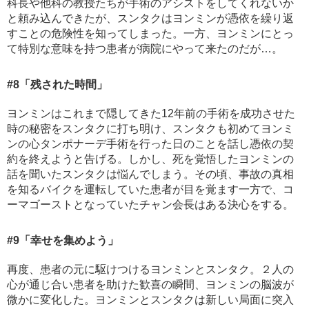
科長や他科の教授たちが手術のアシストをしてくれないか
と頼み込んできたが、スンタクはヨンミンが憑依を繰り返
すことの危険性を知ってしまった。一方、ヨンミンにとっ
て特別な意味を持つ患者が病院にやって来たのだが…。
#8
「残された時間」
ヨンミンはこれまで隠してきた12年前の手術を成功させた
時の秘密をスンタクに打ち明け、スンタクも初めてヨンミ
ンの心タンポナーデ手術を行った日のことを話し憑依の契
約を終えようと告げる。しかし、死を覚悟したヨンミンの
話を聞いたスンタクは悩んでしまう。その頃、事故の真相
を知るバイクを運転していた患者が目を覚ます一方で、コ
ーマゴーストとなっていたチャン会長はある決心をする。
#9
「幸せを集めよう」
再度、患者の元に駆けつけるヨンミンとスンタク。２人の
心が通じ合い患者を助けた歓喜の瞬間、ヨンミンの脳波が
微かに変化した。ヨンミンとスンタクは新しい局面に突入