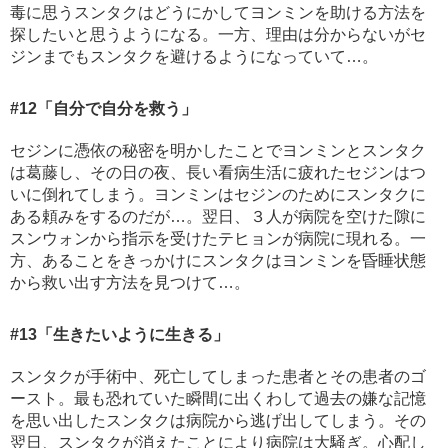
毒に思うスンタクはどうにかしてヨンミンを助ける方法を
探したいと思うようになる。一方、理由は分からないがセ
ジンまでもスンタクを避けるようになっていて…。
#12
「自分で自分を救う」
セジンに憑依の秘密を明かしたことでヨンミンとスンタク
は葛藤し、その日の夜、長い看病生活に疲れたセジンはつ
いに倒れてしまう。ヨンミンはセジンのためにスンタクに
ある頼みをするのだが…。翌日、３人が病院を空けた隙に
スンウォンから指示を受けたテヒョンが病院に現れる。一
方、あることをきっかけにスンタクはヨンミンを昏睡状態
から救い出す方法を見つけて…。
#13
「生きたいように生きる」
スンタクが手術中、死亡してしまった患者とその患者のゴ
ースト。最も恐れていた瞬間に出くわして過去の嫌な記憶
を思い出したスンタクは病院から逃げ出してしまう。その
翌日、スンタクが消えたことにより病院は大騒ぎ。心配し