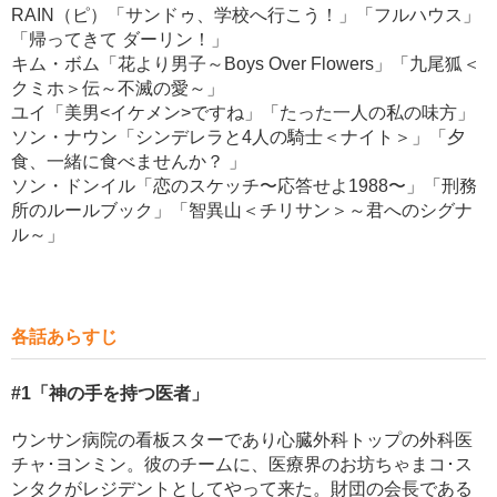
RAIN（ピ）「サンドゥ、学校へ行こう！」「フルハウス」
「帰ってきて ダーリン！」
キム・ボム「花より男子～Boys Over Flowers」「九尾狐＜
クミホ＞伝～不滅の愛～」
ユイ「美男<イケメン>ですね」「たった一人の私の味方」
ソン・ナウン「シンデレラと4人の騎士＜ナイト＞」「夕
食、一緒に食べませんか？ 」
ソン・ドンイル「恋のスケッチ〜応答せよ1988〜」「刑務
所のルールブック」「智異山＜チリサン＞～君へのシグナ
ル～」
各話あらすじ
#1
「神の手を持つ医者」
ウンサン病院の看板スターであり心臓外科トップの外科医
チャ･ヨンミン。彼のチームに、医療界のお坊ちゃまコ･ス
ンタクがレジデントとしてやって来た。財団の会長である