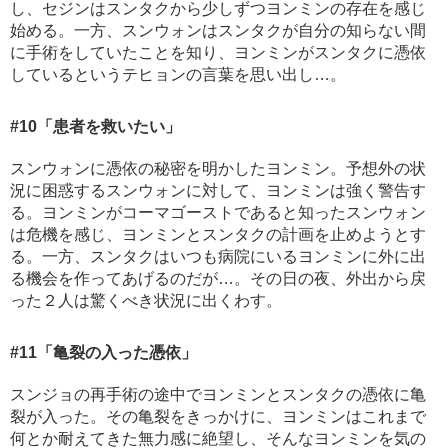
し、セジンはスンタクから少しずつヨンミンの存在を感じ
始める。一方、スンウォンはスンタクが自分の知らない間
に手術をしていたことを知り、ヨンミンがスンタクに憑依
しているというテヒョンの言葉を思い出し…。
#10
「患者を救いたい」
スンウォンに憑依の秘密を明かしたヨンミン。予想外の状
況に困惑するスンウォンに対して、ヨンミンは強く警告す
る。ヨンミンがコーマゴーストであると知ったスンウォン
は危機を感じ、ヨンミンとスンタクの計画を止めようとす
る。一方、スンタクはいつも病院にいるヨンミンに外に出
る機会を作ってあげるのだが…。その日の夜、外出から戻
った２人は驚くべき状況に出くわす。
#11
「亀裂の入った憑依」
スンジョの再手術の途中でヨンミンとスンタクの憑依に亀
裂が入った。その亀裂をきっかけに、ヨンミンはこれまで
何とか耐えてきた無力感に絶望し、そんなヨンミンを気の