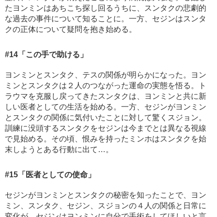
たヨンミンはあちこち探し回るうちに、スンタクの悲劇的
な過去の事件について知ることに。一方、セジンはスンタ
クの正体について疑問を抱き始める。
#14
「この手で助ける」
ヨンミンとスンタク、テスの関係が明らかになった。ヨン
ミンとスンタクは２人のつながった運命の実態を悟る。ト
ラウマを克服し戻ってきたスンタクは、ヨンミンと共に新
しい医者としての生活を始める。一方、セジンがヨンミン
とスンタクの関係に気付いたことに対して驚くスジョン。
訓練に没頭するスンタクをセジンは今までとは異なる視線
で見始める。その頃、恨みを持ったミンホはスンタクを始
末しようとある行動に出て…。
#15
「医者としての使命」
セジンがヨンミンとスンタクの秘密を知ったことで、ヨン
ミン、スンタク、セジン、スジョンの４人の関係と日常に
変化が。セジンはヨンミンに自分で手術をしてほしいと言