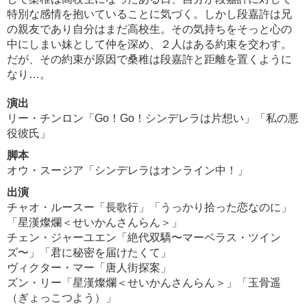
特別な感情を抱いていることに気づく。しかし段嘉許は兄
の親友であり自分はまだ高校生。その気持ちをそっと心の
中にしまい妹として仲を深め、２人はある約束を交わす。
だが、その約束が原因で桑稚は段嘉許と距離を置くように
なり…。
演出
リー・チンロン「Go！Go！シンデレラは片想い」「私の悪
役彼氏」
脚本
オウ・スージア「シンデレラはオンライン中！」
出演
チャオ・ルースー「長歌行」「うっかり拾った恋なのに」
「星漢燦爛＜せいかんさんらん＞」
チェン・ジャーユエン「絶代双驕〜マーベラス・ツイン
ズ〜」「君に秘密を届けたくて」
ヴィクター・マー「唐人街探案」
ズン・リー「星漢燦爛＜せいかんさんらん＞」「玉骨遥
（ぎょっこつよう）」