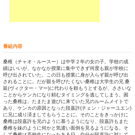
番組内容
桑稚（チャオ・ルースー）は中学２年の女の子。学校の成
績はいいが、なかなか授業に集中できず何度も親が学校に
呼び出されていた。この日も授業に身が入らず親が呼び出
されることに。だが親を呼びたくない桑稚は大学生の兄 桑
延(ヴィクター・マー)に代わりを頼もうとするが、ささいな
ことからケンカになり頼むタイミングを逃してしまう。困
った桑稚は、たまたま遊びに来ていた兄のルームメイトで
あり、ケンカの原因となった段嘉許(チェン・ジャーユエン)
に兄に成り済ましてもらうことに。そのことをきっかけに
桑稚は段嘉許を兄のように慕うようになり、段嘉許もまた
桑稚を妹のように何かと気遣い面倒を見るようになる。そ
して桑稚は高校生になったある日、自分が段嘉許に対して