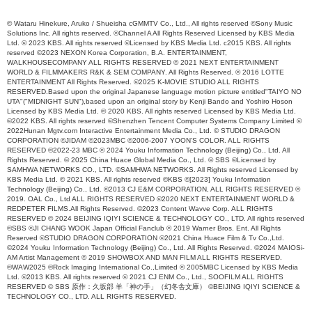
© Wataru Hinekure, Aruko / Shueisha cGMMTV Co., Ltd., All rights reserved ©Sony Music
Solutions Inc. All rights reserved. ©Channel A All Rights Reserved Licensed by KBS Media
Ltd. © 2023 KBS. All rights reserved ©Licensed by KBS Media Ltd. c2015 KBS. All rights
reserved ©2023 NEXON Korea Corporation, B.A. ENTERTAINMENT,
WALKHOUSECOMPANY ALL RIGHTS RESERVED © 2021 NEXT ENTERTAINMENT
WORLD & FILMMAKERS R&K & SEM COMPANY. All Rights Reserved. © 2016 LOTTE
ENTERTAINMENT All Rights Reserved. ©2025 K-MOVIE STUDIO ALL RIGHTS
RESERVED.Based upon the original Japanese language motion picture entitled"TAIYO NO
UTA"("MIDNIGHT SUN"),based upon an original story by Kenji Bando and Yoshiro Hoson
Licensed by KBS Media Ltd. © 2020 KBS. All rights reserved Licensed by KBS Media Ltd.
©2022 KBS. All rights reserved ©Shenzhen Tencent Computer Systems Company Limited ©
2022Hunan Mgtv.com Interactive Entertainment Media Co., Ltd. © STUDIO DRAGON
CORPORATION ©JIDAM ©2023MBC ©2006-2007 YOON'S COLOR. ALL RIGHTS
RESERVED ©2022-23 MBC © 2024 Youku Information Technology (Beijing) Co., Ltd. All
Rights Reserved. © 2025 China Huace Global Media Co., Ltd. © SBS ©Licensed by
SAMHWA NETWORKS CO., LTD. ©SAMHWA NETWORKS. All Rights reserved Licensed by
KBS Media Ltd. © 2021 KBS. All rights reserved ©KBS ©[2023] Youku Information
Technology (Beijing) Co., Ltd. ©2013 CJ E&M CORPORATION, ALL RIGHTS RESERVED ©
2019. OAL Co., Ltd ALL RIGHTS RESERVED ©2020 NEXT ENTERTAINMENT WORLD &
REDPETER FILMS.All Rights Reserved. ©2023 Content Wavve Corp. ALL RIGHTS
RESERVED © 2024 BEIJING IQIYI SCIENCE & TECHNOLOGY CO., LTD. All rights reserved
©SBS ©JI CHANG WOOK Japan Official Fanclub © 2019 Warner Bros. Ent. All Rights
Reserved ©STUDIO DRAGON CORPORATION ©2021 China Huace Film & Tv Co.,Ltd.
©2024 Youku Information Technology (Beijing) Co., Ltd. All Rights Reserved. ©2024 MAIOSi-
AM Artist Management © 2019 SHOWBOX AND MAN FILM ALL RIGHTS RESERVED.
©WAW2025 ©Rock Imaging International Co.,Limited © 2005MBC Licensed by KBS Media
Ltd. ©2013 KBS. All rights reserved © 2021 CJ ENM Co., Ltd., SOOFILM ALL RIGHTS
RESERVED © SBS 原作：久坂部 羊「神の手」（幻冬舎文庫） ©BEIJING IQIYI SCIENCE &
TECHNOLOGY CO., LTD. ALL RIGHTS RESERVED.