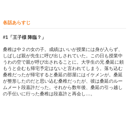
各話あらすじ
#1
「王子様 降臨？」
桑稚は中２の女の子。成績はいいが授業には身が入らず、
しばしば親が先生に呼び出しされていた。この日も授業中
うわの空で親が呼び出されることに。大学生の兄 桑延に頼
もうと企むも帰宅予定はないと言われてしまう。落ち込む
桑稚だったが帰宅すると桑延の部屋にはイケメンが。桑延
が整形したのだと思い込む桑稚だったが、彼は桑延のルー
ムメート段嘉許だった。それから数年後、桑延の引っ越し
の手伝いに行った桑稚は段嘉許と再会し…。