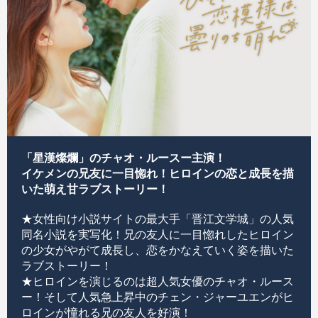
「星漢燦爛」のチャオ・ルースー主演！
イケメンの兄友に一目惚れ！ヒロインの恋と成長を描
いた萌え甘ラブストーリー！
★女性向け小説サイトの最大手「晋江文学城」の人気
同名小説を実写化！兄の友人に一目惚れしたヒロイン
の少女がやがて成長し、恋をかなえていく姿を描いた
ラブストーリー！
★ヒロインを演じるのは超人気女優のチャオ・ルース
ー！そして人気急上昇中のチェン・ジャーユエンがヒ
ロインが憧れる兄の友人を好演！