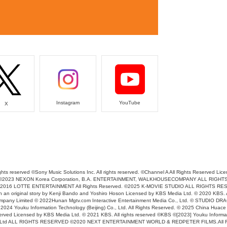
Instagram
YouTube
X
hts reserved ©Sony Music Solutions Inc. All rights reserved. ©Channel A All Rights Reserved Lic
eserved ©2023 NEXON Korea Corporation, B.A. ENTERTAINMENT, WALKHOUSECOMPANY ALL R
2016 LOTTE ENTERTAINMENT All Rights Reserved. ©2025 K-MOVIE STUDIO ALL RIGHTS RESER
an original story by Kenji Bando and Yoshiro Hoson Licensed by KBS Media Ltd. © 2020 KBS. A
 Company Limited © 2022Hunan Mgtv.com Interactive Entertainment Media Co., Ltd. © STU
ouku Information Technology (Beijing) Co., Ltd. All Rights Reserved. © 2025 China Huace
 Licensed by KBS Media Ltd. © 2021 KBS. All rights reserved ©KBS ©[2023] Youku Informati
td ALL RIGHTS RESERVED ©2020 NEXT ENTERTAINMENT WORLD & REDPETER FILMS.All Righ