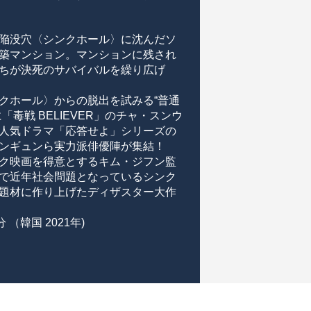
陥没穴〈シンクホール〉に沈んだソ
築マンション。マンションに残され
ちが決死のサバイバルを繰り広げ
クホール〉からの脱出を試みる“普通
「毒戦 BELIEVER」のチャ・スンウ
人気ドラマ「応答せよ」シリーズの
ンギュンら実力派俳優陣が集結！
ク映画を得意とするキム・ジフン監
で近年社会問題となっているシンク
題材に作り上げたディザスター大作
分 （韓国 2021年)