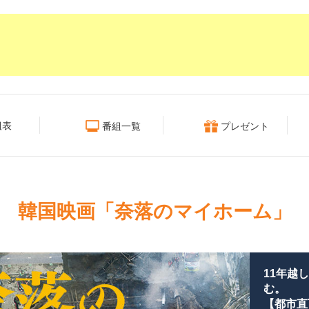
組表
番組一覧
プレゼント
韓国映画「奈落のマイホーム」
11年越
む。
【都市直