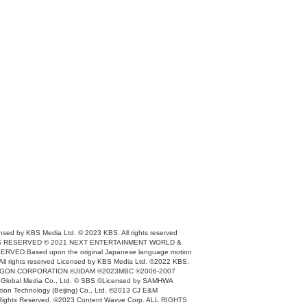
ensed by KBS Media Ltd. © 2023 KBS. All rights reserved
IGHTS RESERVED © 2021 NEXT ENTERTAINMENT WORLD &
VED.Based upon the original Japanese language motion
ll rights reserved Licensed by KBS Media Ltd. ©2022 KBS.
DIO DRAGON CORPORATION ©JIDAM ©2023MBC ©2006-2007
 Global Media Co., Ltd. © SBS ©Licensed by SAMHWA
on Technology (Beijing) Co., Ltd. ©2013 CJ E&M
ts Reserved. ©2023 Content Wavve Corp. ALL RIGHTS