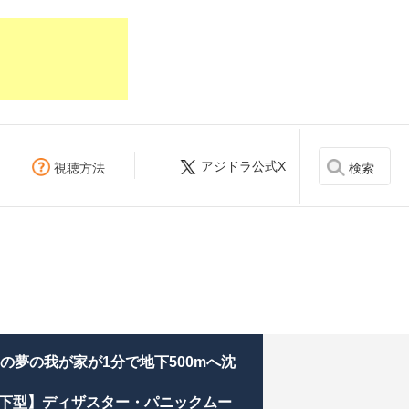
アジドラ公式X
検索
視聴方法
しの夢の我が家が1分で地下500mへ沈
下型】ディザスター・パニックムー