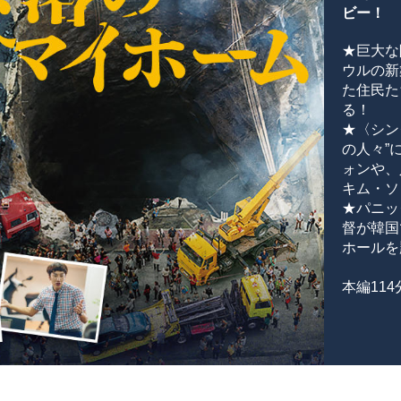
ビー！
★巨大な
ウルの新
た住民た
る！
★〈シン
の人々”に
ォンや、
キム・ソ
★パニッ
督が韓国
ホールを
本編114