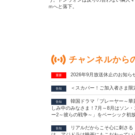
ｍへと落下。
チャンネルから
2026年9月放送休止のお知ら
重要
＜スカパー！ご加入者さま限
告知
韓国ドラマ「プレーヤー～華
告知
しみ中のみなさま！7月～8月はソン・
ー2～彼らの戦争～」をベーシック初
リアルだからこそ心に刺さる
告知
は、アジドラは映画にもこだわってい