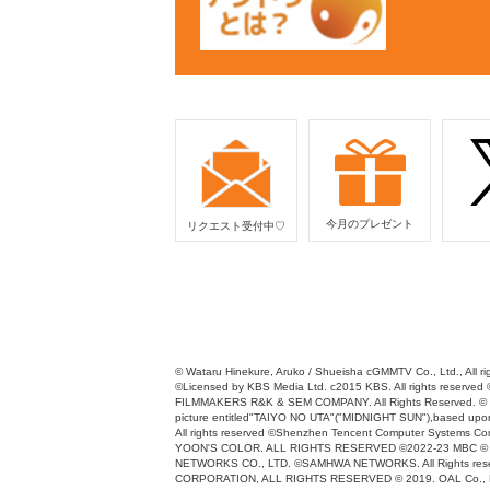
今月のプレゼント
リクエスト受付中♡
© Wataru Hinekure, Aruko / Shueisha cGMMTV Co., Ltd., All rig
©Licensed by KBS Media Ltd. c2015 KBS. All rights r
FILMMAKERS R&K & SEM COMPANY. All Rights Reserved. © 
picture entitled"TAIYO NO UTA"("MIDNIGHT SUN"),based upon 
All rights reserved ©Shenzhen Tencent Computer Systems
YOON'S COLOR. ALL RIGHTS RESERVED ©2022-23 MBC © 2024 Y
NETWORKS CO., LTD. ©SAMHWA NETWORKS. All Rights reserved
CORPORATION, ALL RIGHTS RESERVED © 2019. OAL Co., L