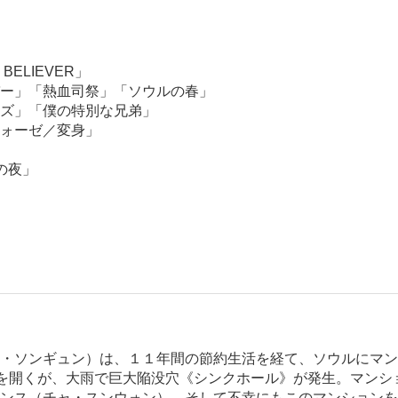
ELIEVER」
ー」「熱血司祭」「ソウルの春」
ズ」「僕の特別な兄弟」
ォーゼ／変身」
の夜」
・ソンギュン）は、１１年間の節約生活を経て、ソウルにマン
”を開くが、大雨で巨大陥没穴《シンクホール》が発生。マンシ
ンス（チャ・スンウォン）、そして不幸にもこのマンションを