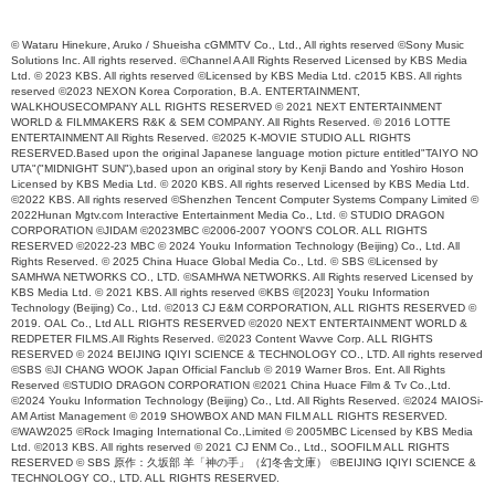
© Wataru Hinekure, Aruko / Shueisha cGMMTV Co., Ltd., All rights reserved ©Sony Music
Solutions Inc. All rights reserved. ©Channel A All Rights Reserved Licensed by KBS Media
Ltd. © 2023 KBS. All rights reserved ©Licensed by KBS Media Ltd. c2015 KBS. All rights
reserved ©2023 NEXON Korea Corporation, B.A. ENTERTAINMENT,
WALKHOUSECOMPANY ALL RIGHTS RESERVED © 2021 NEXT ENTERTAINMENT
WORLD & FILMMAKERS R&K & SEM COMPANY. All Rights Reserved. © 2016 LOTTE
ENTERTAINMENT All Rights Reserved. ©2025 K-MOVIE STUDIO ALL RIGHTS
RESERVED.Based upon the original Japanese language motion picture entitled"TAIYO NO
UTA"("MIDNIGHT SUN"),based upon an original story by Kenji Bando and Yoshiro Hoson
Licensed by KBS Media Ltd. © 2020 KBS. All rights reserved Licensed by KBS Media Ltd.
©2022 KBS. All rights reserved ©Shenzhen Tencent Computer Systems Company Limited ©
2022Hunan Mgtv.com Interactive Entertainment Media Co., Ltd. © STUDIO DRAGON
CORPORATION ©JIDAM ©2023MBC ©2006-2007 YOON'S COLOR. ALL RIGHTS
RESERVED ©2022-23 MBC © 2024 Youku Information Technology (Beijing) Co., Ltd. All
Rights Reserved. © 2025 China Huace Global Media Co., Ltd. © SBS ©Licensed by
SAMHWA NETWORKS CO., LTD. ©SAMHWA NETWORKS. All Rights reserved Licensed by
KBS Media Ltd. © 2021 KBS. All rights reserved ©KBS ©[2023] Youku Information
Technology (Beijing) Co., Ltd. ©2013 CJ E&M CORPORATION, ALL RIGHTS RESERVED ©
2019. OAL Co., Ltd ALL RIGHTS RESERVED ©2020 NEXT ENTERTAINMENT WORLD &
REDPETER FILMS.All Rights Reserved. ©2023 Content Wavve Corp. ALL RIGHTS
RESERVED © 2024 BEIJING IQIYI SCIENCE & TECHNOLOGY CO., LTD. All rights reserved
©SBS ©JI CHANG WOOK Japan Official Fanclub © 2019 Warner Bros. Ent. All Rights
Reserved ©STUDIO DRAGON CORPORATION ©2021 China Huace Film & Tv Co.,Ltd.
©2024 Youku Information Technology (Beijing) Co., Ltd. All Rights Reserved. ©2024 MAIOSi-
AM Artist Management © 2019 SHOWBOX AND MAN FILM ALL RIGHTS RESERVED.
©WAW2025 ©Rock Imaging International Co.,Limited © 2005MBC Licensed by KBS Media
Ltd. ©2013 KBS. All rights reserved © 2021 CJ ENM Co., Ltd., SOOFILM ALL RIGHTS
RESERVED © SBS 原作：久坂部 羊「神の手」（幻冬舎文庫） ©BEIJING IQIYI SCIENCE &
TECHNOLOGY CO., LTD. ALL RIGHTS RESERVED.