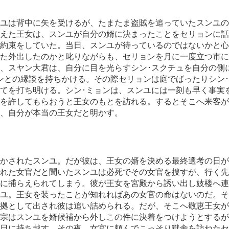
ユは背中に矢を受けるが、たまたま盗賊を追っていたスンユの
えた王女は、スンユが自分の婿に決まったことをセリョンに話
約束をしていた。当日、スンユが待っているのではないかと心
た外出したのかと叱りながらも、セリョンを月に一度立つ市に
、スヤン大君は、自分に目を光らすシン･スクチュを自分の側
ンとの縁談を持ちかける。その際セリョンは庭でばったりシン
てを打ち明ける。シン･ミョンは、スンユには一刻も早く事実
を許してもらおうと王女のもとを訪れる。するとそこへ来客が
、自分が本当の王女だと明かす。
かされたスンユ。だが彼は、王女の婿を決める最終選考の日が
れた女官だと聞いたスンユは必死でその女官を捜すが、行く先
に捕らえられてしまう。彼が王女を宮殿から誘い出し妓楼へ連
ユ。王女を装ったことが知れればあの女官の命はないのだ。そ
拠として出され彼は追い詰められる。だが、そこへ敬恵王女が
宗はスンユを婿候補から外しこの件に決着をつけようとするが
日に持ち越す。その夜、女官に頼んでこっそり獄舎を訪ねたセ