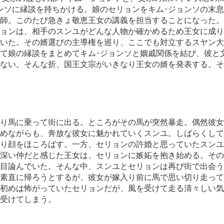
ンソに縁談を持ちかける。娘のセリョンをキム･ジョンソの末
師。このたび急きょ敬恵王女の講義を担当することになった。
ョンは、相手のスンユがどんな人物か確かめるため王女に成り
いた。その婿選びの主導権を巡り、ここでも対立するスヤン大
て娘の縁談をまとめてキム･ジョンソと姻戚関係を結び、彼と
ない。そんな折、国王文宗がいきなり王女の婿を発表する。そ
り馬に乗って街に出る。ところがその馬が突然暴走。偶然彼女
めながらも、奔放な彼女に魅かれていくスンユ。しばらくして
り顔をほころばす。一方、セリョンの許婚と思っていたスンユ
深い仲だと感じた王女は、セリョンに嫉妬を抱き始める。その
目論んでいた。そんな中、スンユとセリョンは再び街で出会う
素直に帰ろうとするが、彼女が嫁入り前に馬で思い切り走って
初めは怖がっていたセリョンだが、風を受けて走る清々しい気
受けてしまう。