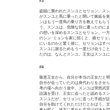
#3
盗賊に襲われたスンユとセリョン。スン
がスンユと馬に乗ったと聞いて嫉妬を覚
ンはもう一度馬の乗り方を教えてもらう
う。スンユは、危険な目に遭ったのにま
の想いを深めるスンユとセリョン。一方
のシン･ミョンを家に招くと、娘セリョ
にいるのかと驚く彼に、セリョンはすべ
スンユに謝るためもう一度だけ会うこと
たのは、なんとスンユ。王女はスンユに
#4
敬恵王女から、自分が本当の王女だと明
自分が会っていたのは身代わりをさせら
考の場へ向かう途中、スンユは突然武官
詮議を受け、王女に会ったと認めるスン
スンユだが、セリョンに送った手紙が証
自分を助けてくれただけだとかばう。文
奏が届く。途方に暮れた文宗は結論を翌