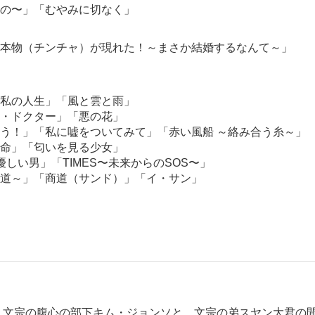
の〜」「むやみに切なく」
本物（チンチャ）が現れた！～まさか結婚するなんて～」
私の人生」「風と雲と雨」
・ドクター」「悪の花」
う！」「私に嘘をついてみて」「赤い風船 ～絡み合う糸～」
命」「匂いを見る少女」
優しい男」「TIMES〜未来からのSOS〜」
道～」「商道（サンド）」「イ・サン」
世。文宗の腹心の部下キム・ジョンソと、文宗の弟スヤン大君の