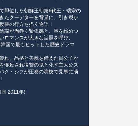
て即位した朝鮮王朝第6代王・端宗の
きたクーデターを背景に、引き裂か
復讐の行方を描く物語！
陰謀が渦巻く緊張感と、胸を締めつ
いロマンスが大きな話題を呼び、
年に韓国で最もヒットした歴史ドラマ
優れ、品格と美貌を備えた貴公子か
を惨殺され復讐の鬼と化す主人公ス
パク・シフが圧巻の演技で見事に演
！
国 2011年)