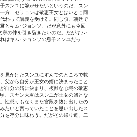
息子スンユに嫁がせたいというのだ。スン
一方、セリョンは敬恵王女とはいとこ同
代わって講義を受ける。同じ頃、朝廷で
君とキム･ジョンソ。だが意外にも今回
文宗の仲を引き裂きたいのだ。だがキム･
れはキム･ジョンソの息子スンユだっ
を見かけたスンユにすんでのところで救
、父から自分が王女の婿に決まったこと
が自分の婿に決まり、複雑な心境の敬恵
頃、スヤン大君はスンユが王女の婿とな
。性懲りもなくまた宮殿を抜け出したの
みたいと言っていたことを思い出したス
分を存分に味わう。だがその帰り道、二