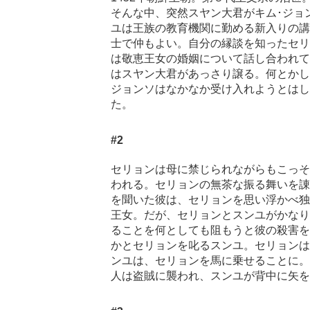
そんな中、突然スヤン大君がキム･ジョ
ユは王族の教育機関に勤める新入りの講
士で仲もよい。自分の縁談を知ったセリ
は敬恵王女の婚姻について話し合われて
はスヤン大君があっさり譲る。何とかし
ジョンソはなかなか受け入れようとはし
た。
#2
セリョンは母に禁じられながらもこっそ
われる。セリョンの無茶な振る舞いを諌
を聞いた彼は、セリョンを思い浮かべ独
王女。だが、セリョンとスンユがかなり
ることを何としても阻もうと彼の殺害を
かとセリョンを叱るスンユ。セリョンは
ンユは、セリョンを馬に乗せることに。
人は盗賊に襲われ、スンユが背中に矢を