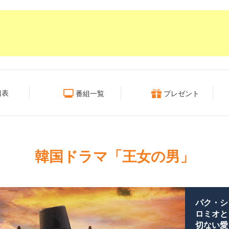
組表
番組一覧
プレゼント
韓国ドラマ「王女の男」
パク・シ
ロミオと
切ない愛