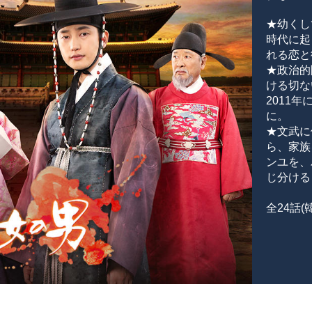
★幼くし
時代に起
れる恋と
★政治的
ける切な
2011
に。
★文武に
ら、家族
ンユを、
じ分ける
全24話(韓