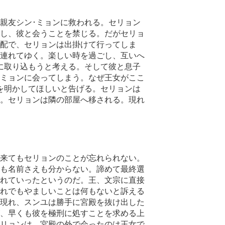
親友シン･ミョンに救われる。セリョン
し、彼と会うことを禁じる。だがセリョ
配で、セリョンは出掛けて行ってしま
連れてゆく。楽しい時を過ごし、互いへ
に取り込もうと考える。そして彼と息子
･ミョンに会ってしまう。なぜ王女がここ
を明かしてほしいと告げる。セリョンは
。セリョンは隣の部屋へ移される。現れ
来てもセリョンのことが忘れられない。
も名前さえも分からない。諦めて最終選
れていったというのだ。王、文宗に直接
れでもやましいことは何もないと訴える
現れ、スンユは勝手に宮殿を抜け出した
、早くも彼を極刑に処すことを求める上
リョンは、宮殿の外で会ったのは王女で