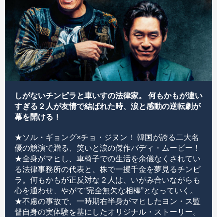
しがないチンピラと車いすの法律家。 何もかもが違い
すぎる２人が友情で結ばれた時、涙と感動の逆転劇が
幕を開ける！
★ソル・ギョング×チョ・ジヌン！ 韓国が誇る二大名
優の競演で贈る、笑いと涙の傑作バディ・ムービー！
★全身がマヒし、車椅子での生活を余儀なくされてい
る法律事務所の代表と、株で一攫千金を夢見るチンピ
ラ。何もかもが正反対な２人は、いがみ合いながらも
心を通わせ、やがて“完全無欠な相棒”となっていく。
★不慮の事故で、一時期右半身がマヒしたヨン・ス監
督自身の実体験を基にしたオリジナル・ストーリー。