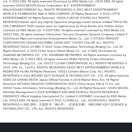
Ltd. © 2023 KBS. All rights reserved ©Licensed by KBS Media Ltd. c2015 KBS. All rights
reserved ©2023 NEXON Korea Corporation, B.A. ENTERTAINMENT,
WALKHOUSECOMPANY ALL RIGHTS RESERVED © 2021 NEXT ENTERTAINMENT
WORLD & FILMMAKERS R&K & SEM COMPANY. All Rights Reserved. © 2016 LOTTE
ENTERTAINMENT All Rights Reserved. ©2025 K-MOVIE STUDIO ALL RIGHTS
RESERVED.Based upon the original Japanese language motion picture entitled"TAIYO NO
UTA"("MIDNIGHT SUN"),based upon an original story by Kenji Bando and Yoshiro Hoson
Licensed by KBS Media Ltd. © 2020 KBS. All rights reserved Licensed by KBS Media Ltd.
©2022 KBS. All rights reserved ©Shenzhen Tencent Computer Systems Company Limited ©
2022Hunan Mgtv.com Interactive Entertainment Media Co., Ltd. © STUDIO DRAGON
CORPORATION ©JIDAM ©2023MBC ©2006-2007 YOON'S COLOR. ALL RIGHTS
RESERVED ©2022-23 MBC © 2024 Youku Information Technology (Beijing) Co., Ltd. All
Rights Reserved. © 2025 China Huace Global Media Co., Ltd. © SBS ©Licensed by
SAMHWA NETWORKS CO., LTD. ©SAMHWA NETWORKS. All Rights reserved Licensed by
KBS Media Ltd. © 2021 KBS. All rights reserved ©KBS ©[2023] Youku Information
Technology (Beijing) Co., Ltd. ©2013 CJ E&M CORPORATION, ALL RIGHTS RESERVED ©
2019. OAL Co., Ltd ALL RIGHTS RESERVED ©2020 NEXT ENTERTAINMENT WORLD &
REDPETER FILMS.All Rights Reserved. ©2023 Content Wavve Corp. ALL RIGHTS
RESERVED © 2024 BEIJING IQIYI SCIENCE & TECHNOLOGY CO., LTD. All rights reserved
©SBS ©JI CHANG WOOK Japan Official Fanclub © 2019 Warner Bros. Ent. All Rights
Reserved ©STUDIO DRAGON CORPORATION ©2021 China Huace Film & Tv Co.,Ltd.
©2024 Youku Information Technology (Beijing) Co., Ltd. All Rights Reserved. ©2024 MAIOSi-
AM Artist Management © 2019 SHOWBOX AND MAN FILM ALL RIGHTS RESERVED.
©WAW2025 ©Rock Imaging International Co.,Limited © 2005MBC Licensed by KBS Media
Ltd. ©2013 KBS. All rights reserved © 2021 CJ ENM Co., Ltd., SOOFILM ALL RIGHTS
RESERVED © SBS 原作：久坂部 羊「神の手」（幻冬舎文庫） ©BEIJING IQIYI SCIENCE &
TECHNOLOGY CO., LTD. ALL RIGHTS RESERVED.