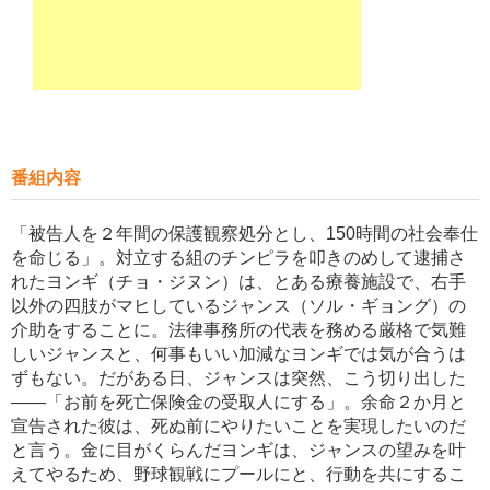
番組内容
「被告人を２年間の保護観察処分とし、150時間の社会奉仕
を命じる」。対立する組のチンピラを叩きのめして逮捕さ
れたヨンギ（チョ・ジヌン）は、とある療養施設で、右手
以外の四肢がマヒしているジャンス（ソル・ギョング）の
介助をすることに。法律事務所の代表を務める厳格で気難
しいジャンスと、何事もいい加減なヨンギでは気が合うは
ずもない。だがある日、ジャンスは突然、こう切り出した
――「お前を死亡保険金の受取人にする」。余命２か月と
宣告された彼は、死ぬ前にやりたいことを実現したいのだ
と言う。金に目がくらんだヨンギは、ジャンスの望みを叶
えてやるため、野球観戦にプールにと、行動を共にするこ