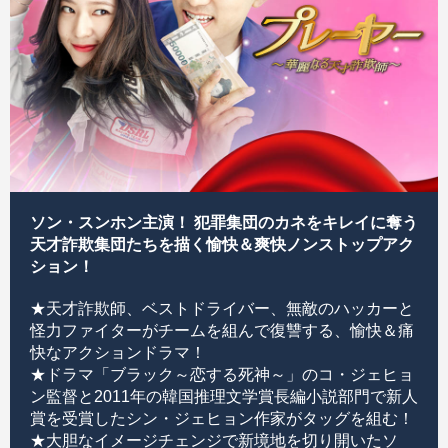
ソン・スンホン主演！ 犯罪集団のカネをキレイに奪う
天才詐欺集団たちを描く愉快＆爽快ノンストップアク
ション！
★天才詐欺師、ベストドライバー、無敵のハッカーと
怪力ファイターがチームを組んで復讐する、愉快＆痛
快なアクションドラマ！
★ドラマ「ブラック～恋する死神～」のコ・ジェヒョ
ン監督と2011年の韓国推理文学賞長編小説部門で新人
賞を受賞したシン・ジェヒョン作家がタッグを組む！
★大胆なイメージチェンジで新境地を切り開いたソ