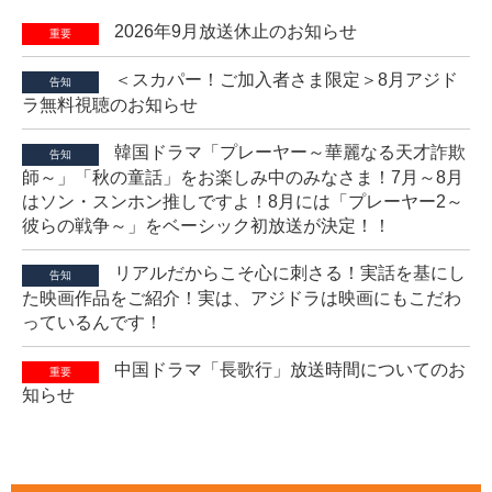
2026年9月放送休止のお知らせ
重要
＜スカパー！ご加入者さま限定＞8月アジド
告知
ラ無料視聴のお知らせ
韓国ドラマ「プレーヤー～華麗なる天才詐欺
告知
師～」「秋の童話」をお楽しみ中のみなさま！7月～8月
はソン・スンホン推しですよ！8月には「プレーヤー2～
彼らの戦争～」をベーシック初放送が決定！！
リアルだからこそ心に刺さる！実話を基にし
告知
た映画作品をご紹介！実は、アジドラは映画にもこだわ
っているんです！
中国ドラマ「長歌行」放送時間についてのお
重要
知らせ