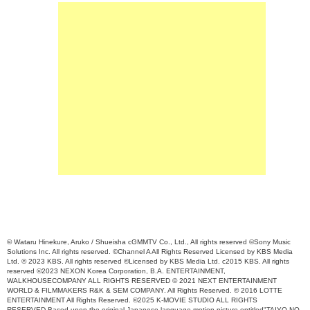
© Wataru Hinekure, Aruko / Shueisha cGMMTV Co., Ltd., All rights reserved ©Sony Music
Solutions Inc. All rights reserved. ©Channel A All Rights Reserved Licensed by KBS Media
Ltd. © 2023 KBS. All rights reserved ©Licensed by KBS Media Ltd. c2015 KBS. All rights
reserved ©2023 NEXON Korea Corporation, B.A. ENTERTAINMENT,
WALKHOUSECOMPANY ALL RIGHTS RESERVED © 2021 NEXT ENTERTAINMENT
WORLD & FILMMAKERS R&K & SEM COMPANY. All Rights Reserved. © 2016 LOTTE
ENTERTAINMENT All Rights Reserved. ©2025 K-MOVIE STUDIO ALL RIGHTS
RESERVED.Based upon the original Japanese language motion picture entitled"TAIYO NO