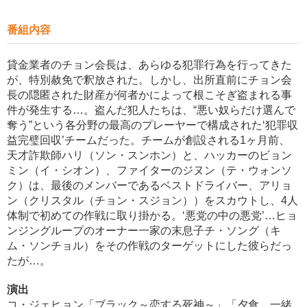
番組内容
貸金業者のチョン会長は、あらゆる犯罪行為を行ってきた
が、特別赦免で釈放された。しかし、出所直前にチョン会
長の隠匿された財産が何者かによって根こそぎ盗まれる事
件が発生する…。盗んだ犯人たちは、“悪い奴らだけ選んで
奪う”という各分野の最高のプレーヤーで構成された‘犯罪収
益完璧回収’チームだった。チームが創設される1ヶ月前、
天才詐欺師ハリ（ソン・スンホン）と、ハッカーのビョン
ミン（イ・シオン）、ファイターのジヌン（テ・ウォンソ
ク）は、最後のメンバーであるベストドライバー、アリョ
ン（クリスタル（チョン・スジョン））をスカウトし、4人
体制で初めての作戦に取り掛かる。‘悪党の中の悪党’…ヒョ
ンジングループのオーナー一家の末息子チ・ソング（キ
ム・ソンチョル）をその作戦のターゲットにした彼らだっ
たが…。
演出
コ・ジェヒョン「ブラック～恋する死神～」「夕食、一緒