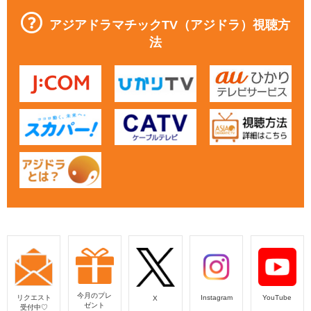
アジアドラマチックTV（アジドラ）視聴方
法
今月のプレ
リクエスト
Instagram
YouTube
X
ゼント
受付中♡