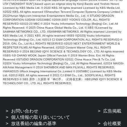
UTA"("MIDNIGHT SUN"),based upon an original story by Kenji Bando and Yoshiro Hoson
Licensed by KBS Media Ltd. © 2020 KBS. All rights reserved Licensed by KBS Media Ltd.
©2022 KBS. All rights reserved ©Shenzhen Tencent Computer Systems Company Limited ©
2022Hunan Mgtv.com Interactive Entertainment Media Co., Ltd. © STUDIO DRAGON
CORPORATION ©JIDAM ©2023MBC ©2006-2007 YOON'S COLOR. ALL RIGHTS
RESERVED ©2022-23 MBC © 2024 Youku Information Technology (Beijing) Co., Ltd. All
Rights Reserved. © 2025 China Huace Global Media Co., Ltd. © SBS ©Licensed by
SAMHWA NETWORKS CO., LTD. ©SAMHWA NETWORKS. All Rights reserved Licensed by
KBS Media Ltd. © 2021 KBS. All rights reserved ©KBS ©[2023] Youku Information
Technology (Beijing) Co., Ltd. ©2013 CJ E&M CORPORATION, ALL RIGHTS RESERVED ©
2019. OAL Co., Ltd ALL RIGHTS RESERVED ©2020 NEXT ENTERTAINMENT WORLD &
REDPETER FILMS.All Rights Reserved. ©2023 Content Wavve Corp. ALL RIGHTS
RESERVED © 2024 BEIJING IQIYI SCIENCE & TECHNOLOGY CO., LTD. All rights reserved
©SBS ©JI CHANG WOOK Japan Official Fanclub © 2019 Warner Bros. Ent. All Rights
Reserved ©STUDIO DRAGON CORPORATION ©2021 China Huace Film & Tv Co.,Ltd.
©2024 Youku Information Technology (Beijing) Co., Ltd. All Rights Reserved. ©2024 MAIOSi-
AM Artist Management © 2019 SHOWBOX AND MAN FILM ALL RIGHTS RESERVED.
©WAW2025 ©Rock Imaging International Co.,Limited © 2005MBC Licensed by KBS Media
Ltd. ©2013 KBS. All rights reserved © 2021 CJ ENM Co., Ltd., SOOFILM ALL RIGHTS
RESERVED © SBS 原作：久坂部 羊「神の手」（幻冬舎文庫） ©BEIJING IQIYI SCIENCE &
TECHNOLOGY CO., LTD. ALL RIGHTS RESERVED.
お問い合わせ
広告掲載
個人情報の取り扱いについて
放送番組の編集の基準
会社概要