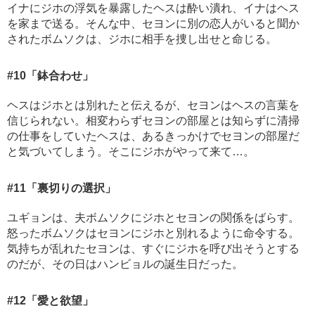
イナにジホの浮気を暴露したヘスは酔い潰れ、イナはヘス
を家まで送る。そんな中、セヨンに別の恋人がいると聞か
されたボムソクは、ジホに相手を捜し出せと命じる。
#10
「鉢合わせ」
ヘスはジホとは別れたと伝えるが、セヨンはヘスの言葉を
信じられない。相変わらずセヨンの部屋とは知らずに清掃
の仕事をしていたヘスは、あるきっかけでセヨンの部屋だ
と気づいてしまう。そこにジホがやって来て…。
#11
「裏切りの選択」
ユギョンは、夫ボムソクにジホとセヨンの関係をばらす。
怒ったボムソクはセヨンにジホと別れるように命令する。
気持ちが乱れたセヨンは、すぐにジホを呼び出そうとする
のだが、その日はハンビョルの誕生日だった。
#12
「愛と欲望」