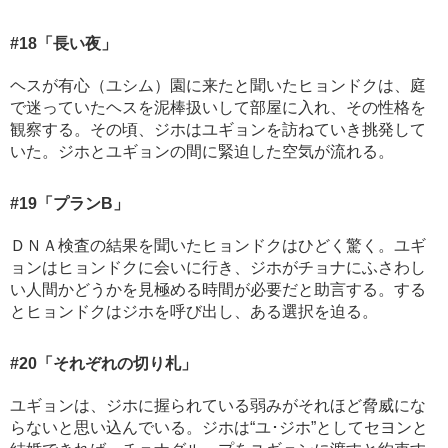
#18
「長い夜」
ヘスが有心（ユシム）園に来たと聞いたヒョンドクは、庭
で迷っていたヘスを泥棒扱いして部屋に入れ、その性格を
観察する。その頃、ジホはユギョンを訪ねていき挑発して
いた。ジホとユギョンの間に緊迫した空気が流れる。
#19
「プランB」
ＤＮＡ検査の結果を聞いたヒョンドクはひどく驚く。ユギ
ョンはヒョンドクに会いに行き、ジホがチョナにふさわし
い人間かどうかを見極める時間が必要だと助言する。する
とヒョンドクはジホを呼び出し、ある選択を迫る。
#20
「それぞれの切り札」
ユギョンは、ジホに握られている弱みがそれほど脅威にな
らないと思い込んでいる。ジホは“ユ･ジホ”としてセヨンと