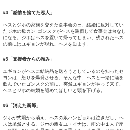
#4
「感情を捨てた恋人」
ヘスとジホの家族を交えた食事会の日、結婚に反対してい
たジホの母カン･ゴンスクがヘスを罵倒して食事会は台なし
になる。ジホはヘスを置いて帰ってしまい、残されたヘス
の前にはユギョンが現れ、ヘスを励ます。
#5
「支援者からの頼み」
ユギョンがヘスに結納品を送ろうとしているのを知ったセ
ヨンは、怒りを爆発させる。そんな中、ヘスと一緒に酒を
飲んでいたゴンスクの前に、突然ユギョンがやって来て、
ヘスとジホの結婚を認めてほしいと頭を下げる。
#6
「消えた新郎」
ジホが式場から消え、ヘスの娘ハンビョルは泣きだし、ヘ
スは呆然とする。ジホの親友ユ・イナは、雨の中１人で座