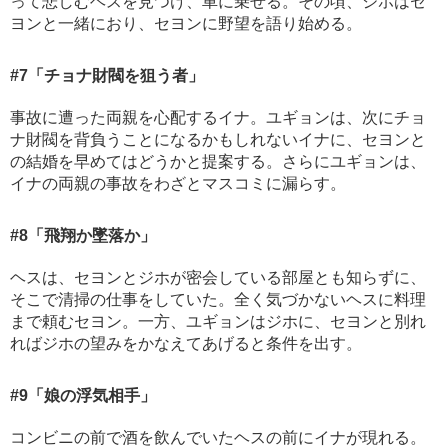
って悲しむヘスを見つけ、車に乗せる。その頃、ジホはセ
ヨンと一緒におり、セヨンに野望を語り始める。
#7
「チョナ財閥を狙う者」
事故に遭った両親を心配するイナ。ユギョンは、次にチョ
ナ財閥を背負うことになるかもしれないイナに、セヨンと
の結婚を早めてはどうかと提案する。さらにユギョンは、
イナの両親の事故をわざとマスコミに漏らす。
#8
「飛翔か墜落か」
ヘスは、セヨンとジホが密会している部屋とも知らずに、
そこで清掃の仕事をしていた。全く気づかないヘスに料理
まで頼むセヨン。一方、ユギョンはジホに、セヨンと別れ
ればジホの望みをかなえてあげると条件を出す。
#9
「娘の浮気相手」
コンビニの前で酒を飲んでいたヘスの前にイナが現れる。