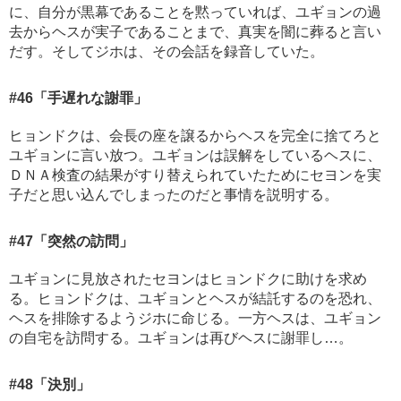
に、自分が黒幕であることを黙っていれば、ユギョンの過
去からヘスが実子であることまで、真実を闇に葬ると言い
だす。そしてジホは、その会話を録音していた。
#46
「手遅れな謝罪」
ヒョンドクは、会長の座を譲るからヘスを完全に捨てろと
ユギョンに言い放つ。ユギョンは誤解をしているヘスに、
ＤＮＡ検査の結果がすり替えられていたためにセヨンを実
子だと思い込んでしまったのだと事情を説明する。
#47
「突然の訪問」
ユギョンに見放されたセヨンはヒョンドクに助けを求め
る。ヒョンドクは、ユギョンとヘスが結託するのを恐れ、
ヘスを排除するようジホに命じる。一方ヘスは、ユギョン
の自宅を訪問する。ユギョンは再びヘスに謝罪し…。
#48
「決別」