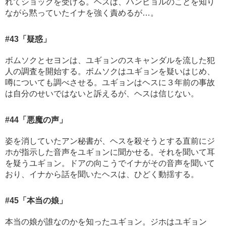
れてショックを受ける。ヘスは、ハンビョルのことを知り
ながら黙っていたイナを強く責めるが…。
#43
「疑惑」
ボムソクとセヨンは、ユギョンのスキャンダルを流した犯
人の調査を開始する。ボムソクはユギョンを疑いはじめ、
噂についても調べさせる。ユギョンはヘスに３年前の事故
は自分のせいではないと訴えるが、ヘスは信じない。
#44
「悪魔の声」
姿を消していたアン秘書が、ヘスを殺そうとする直前にジ
ホが指示した音声をユギョンに聞かせる。それを聞いて耳
を疑うユギョン。ドアの向こうでイナがその音声を聞いて
おり、イナから話を聞いたヘスは、ひどく動揺する。
#45
「本当の娘」
本当の娘が誰なのかを知ったユギョン。ジホはユギョン