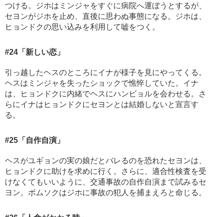
つける。ジホはミンジャをすぐに病院へ運ぼうとするが、
セヨンがジホを止め、直後に思わぬ事態になる。ジホは、
ヒョンドクの思い込みを利用して嘘をつく。
#24
「新しい恋」
引っ越したヘスのところにイナが様子を見にやってくる。
ヘスはミンジャを失ったショックで憔悴していた。イナ
は、ヒョンドクに内緒でヘスにハンビョルを会わせる。さ
らにイナはヒョンドクにセヨンとは結婚しないと宣言す
る。
#25
「自作自演」
ヘスがユギョンの実の娘だとバレるのを恐れたセヨンは、
ヒョンドクに助けを求めに行く。さらに、適合性検査を受
けなくてもいいように、交通事故の自作自演まで試みるセ
ヨン。ボムソクはジホに事故の犯人を捕まえろと命じる。