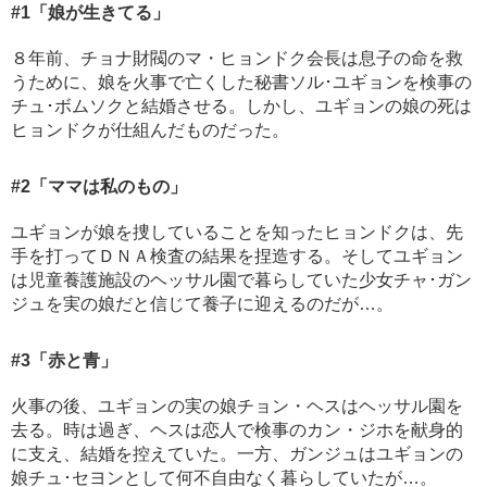
#1
「娘が生きてる」
８年前、チョナ財閥のマ・ヒョンドク会長は息子の命を救
うために、娘を火事で亡くした秘書ソル･ユギョンを検事の
チュ･ボムソクと結婚させる。しかし、ユギョンの娘の死は
ヒョンドクが仕組んだものだった。
#2
「ママは私のもの」
ユギョンが娘を捜していることを知ったヒョンドクは、先
手を打ってＤＮＡ検査の結果を捏造する。そしてユギョン
は児童養護施設のヘッサル園で暮らしていた少女チャ･ガン
ジュを実の娘だと信じて養子に迎えるのだが…。
#3
「赤と青」
火事の後、ユギョンの実の娘チョン・ヘスはヘッサル園を
去る。時は過ぎ、ヘスは恋人で検事のカン・ジホを献身的
に支え、結婚を控えていた。一方、ガンジュはユギョンの
娘チュ･セヨンとして何不自由なく暮らしていたが…。