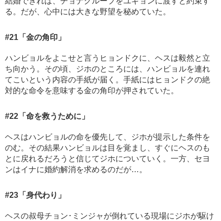
結婚できれば、チョナグループをユギョンに渡すと約束す
る。だが、心中には大きな野望を秘めていた。
#21
「金の角印」
ハンビョルをよこせと言うヒョンドクに、ヘスは毅然と立
ち向かう。その頃、ジホのところには、ハンビョルを連れ
てこいという内容の手紙が届く。手紙にはヒョンドクの絶
対的な命令を意味する金の角印が押されていた。
#22
「命を救うために」
ヘスはハンビョルの命を優先して、ジホが提示した条件を
のむ。その結果ハンビョルは目を覚まし、すぐにヘスのも
とに戻れるだろうと信じてジホについていく。一方、セヨ
ンはイナに婚約解消を求めるのだが…。
#23
「身代わり」
ヘスの叔母チョン･ミンジャが倒れている現場にジホが駆け