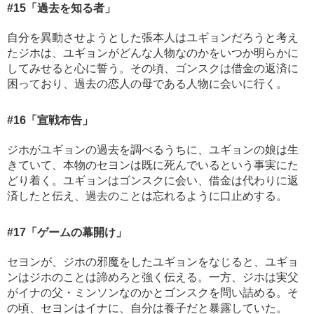
#15
「過去を知る者」
自分を異動させようとした張本人はユギョンだろうと考え
たジホは、ユギョンがどんな人物なのかをいつか明らかに
してみせると心に誓う。その頃、ゴンスクは借金の返済に
困っており、過去の恋人の母である人物に会いに行く。
#16
「宣戦布告」
ジホがユギョンの過去を調べるうちに、ユギョンの娘は生
きていて、本物のセヨンは既に死んでいるという事実にた
どり着く。ユギョンはゴンスクに会い、借金は代わりに返
済したと伝え、過去のことは忘れるように口止めする。
#17
「ゲームの幕開け」
セヨンが、ジホの邪魔をしたユギョンをなじると、ユギョ
ンはジホのことは諦めろと強く伝える。一方、ジホは実父
がイナの父・ミンソンなのかとゴンスクを問い詰める。そ
の頃、セヨンはイナに、自分は養子だと暴露していた。