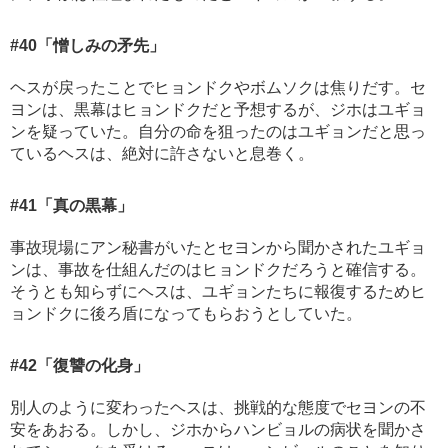
#40
「憎しみの矛先」
ヘスが戻ったことでヒョンドクやボムソクは焦りだす。セ
ヨンは、黒幕はヒョンドクだと予想するが、ジホはユギョ
ンを疑っていた。自分の命を狙ったのはユギョンだと思っ
ているヘスは、絶対に許さないと息巻く。
#41
「真の黒幕」
事故現場にアン秘書がいたとセヨンから聞かされたユギョ
ンは、事故を仕組んだのはヒョンドクだろうと確信する。
そうとも知らずにヘスは、ユギョンたちに報復するためヒ
ョンドクに後ろ盾になってもらおうとしていた。
#42
「復讐の化身」
別人のように変わったヘスは、挑戦的な態度でセヨンの不
安をあおる。しかし、ジホからハンビョルの病状を聞かさ