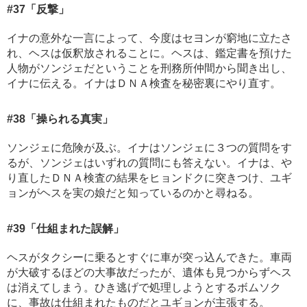
#37
「反撃」
イナの意外な一言によって、今度はセヨンが窮地に立たさ
れ、ヘスは仮釈放されることに。ヘスは、鑑定書を預けた
人物がソンジェだということを刑務所仲間から聞き出し、
イナに伝える。イナはＤＮＡ検査を秘密裏にやり直す。
#38
「操られる真実」
ソンジェに危険が及ぶ。イナはソンジェに３つの質問をす
るが、ソンジェはいずれの質問にも答えない。イナは、や
り直したＤＮＡ検査の結果をヒョンドクに突きつけ、ユギ
ョンがヘスを実の娘だと知っているのかと尋ねる。
#39
「仕組まれた誤解」
ヘスがタクシーに乗るとすぐに車が突っ込んできた。車両
が大破するほどの大事故だったが、遺体も見つからずヘス
は消えてしまう。ひき逃げで処理しようとするボムソク
に、事故は仕組まれたものだとユギョンが主張する。