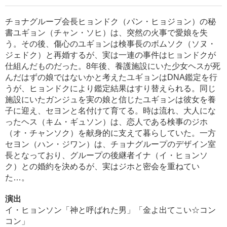
チョナグループ会長ヒョンドク（パン・ヒョジョン）の秘
書ユギョン（チャン・ソヒ）は、突然の火事で愛娘を失
う。その後、傷心のユギョンは検事長のボムソク（ソヌ・
ジェドク）と再婚するが、実は一連の事件はヒョンドクが
仕組んだものだった。8年後、養護施設にいた少女ヘスが死
んだはずの娘ではないかと考えたユギョンはDNA鑑定を行
うが、ヒョンドクにより鑑定結果はすり替えられる。同じ
施設にいたガンジュを実の娘と信じたユギョンは彼女を養
子に迎え、セヨンと名付けて育てる。時は流れ、大人にな
ったヘス（キム・ギュソン）は、恋人である検事のジホ
（オ・チャンソク）を献身的に支えて暮らしていた。一方
セヨン（ハン・ジワン）は、チョナグループのデザイン室
長となっており、グループの後継者イナ（イ・ヒョンソ
ク）との婚約を決めるが、実はジホと密会を重ねてい
た…。
演出
イ・ヒョンソン「神と呼ばれた男」「金よ出てこい☆コン
コン」