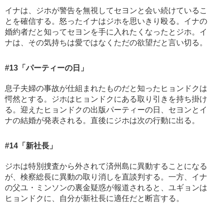
イナは、ジホが警告を無視してセヨンと会い続けているこ
とを確信する。怒ったイナはジホを思いきり殴る。イナの
婚約者だと知ってセヨンを手に入れたくなったとジホ。イ
ナは、その気持ちは愛ではなくただの欲望だと言い切る。
#13
「パーティーの日」
息子夫婦の事故が仕組まれたものだと知ったヒョンドクは
愕然とする。ジホはヒョンドクにある取り引きを持ち掛け
る。迎えたヒョンドクの出版パーティーの日、セヨンとイ
ナの結婚が発表される。直後にジホは次の行動に出る。
#14
「新社長」
ジホは特別捜査から外されて済州島に異動することになる
が、検察総長に異動の取り消しを直談判する。一方、イナ
の父ユ・ミンソンの裏金疑惑が報道されると、ユギョンは
ヒョンドクに、自分が新社長に適任だと断言する。