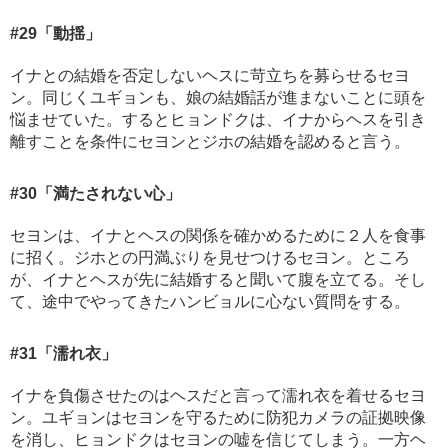
#29
「動揺」
イナとの結婚を否定しないヘスに苛立ちを募らせるセヨ
ン。同じくユギョンも、娘の結婚話が進まないことに頭を
悩ませていた。するとヒョンドクは、イナからヘスを引き
離すことを条件にセヨンとジホの結婚を認めると言う。
#30
「満たされない心」
セヨンは、イナとヘスの関係を確かめるために２人を食事
に招く。ジホとの円満ぶりを見せつけるセヨン。ところ
が、イナとヘスが先に結婚すると聞いて腹を立てる。そし
て、途中でやってきたハンビョルに心ない質問をする。
#31
「濡れ衣」
イナを負傷させたのはヘスだと言って濡れ衣を着せるセヨ
ン。ユギョンはセヨンを守るために防犯カメラの証拠映像
を消し、ヒョンドクはセヨンの嘘を信じてしまう。一方ヘ