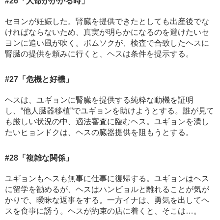
#26
「人命がかかる時」
セヨンが妊娠した。腎臓を提供できたとしても出産後でな
ければならないため、真実が明らかになるのを避けたいセ
ヨンに追い風が吹く。ボムソクが、検査で合致したヘスに
腎臓の提供を頼みに行くと、ヘスは条件を提示する。
#27
「危機と好機」
ヘスは、ユギョンに腎臓を提供する純粋な動機を証明
し、“他人臓器移植”でユギョンを助けようとする。誰が見て
も厳しい状況の中、適法審査に臨むヘス。ユギョンを潰し
たいヒョンドクは、ヘスの臓器提供を阻もうとする。
#28
「複雑な関係」
ユギョンもヘスも無事に仕事に復帰する。ユギョンはヘス
に留学を勧めるが、ヘスはハンビョルと離れることが気が
かりで、曖昧な返事をする。一方イナは、勇気を出してヘ
スを食事に誘う。ヘスが約束の店に着くと、そこは…。