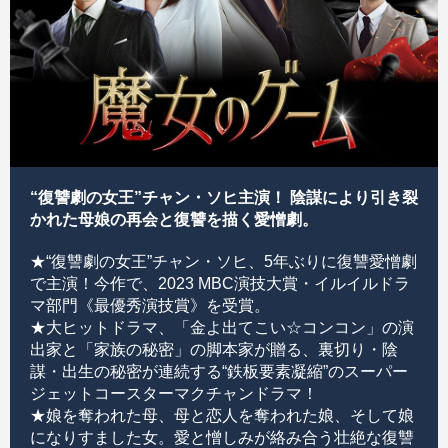
“復讐劇の女王”チャン・ソヒ主演！ 陰謀により引き裂
かれた母娘の再会と復讐を描く愛憎劇。
★“復讐劇の女王”チャン・ソヒ、5年ぶりに復讐愛憎劇
で主演！今作で、2023 MBC演技大賞・イルイルドラ
マ部門《最優秀演技賞》を受賞。
★大ヒットドラマ、「金よ出てこい☆コンコン」の演
出家と「家族の秘密」の脚本家が贈る、裏切り・陰
謀・出生の秘密が連続する“鉄板要素凝縮”のスーパー
ジェットコースターマクチャンドラマ！
★娘を奪われた母、母と恋人を奪われた娘、そして娘
になりすました女。愛と憎しみが絡み合う壮絶な復讐