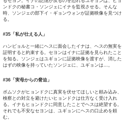
るセヨン。イナの記憶が戻るのを恐れるユギョンは、ヒョ
ンドクの秘書コ・ソンジェにイナを監視させる。そんな
時、ソンジェの部下イ・ギョンウォンが証拠映像を見つけ
る。
#35
「私が仕える人」
ハンビョルと一緒にヘスに面会したイナは、ヘスの無実を
証明すると約束する。セヨンはイナに証拠を見られたこと
を知る。ソンジェはユギョンに証拠映像を渡すが、消した
はずの映像を持っていたソンジェに、ユギョンは…。
#36
「実母からの脅迫」
ボムソクがヒョンドクに真実を伏せてほしいと頼み込み、
検察との対立を避けたいヒョンドクは仕方なく受け入れ
る。イナもヒョンドクに同意したことでヘスは絶望する。
それでも不安なセヨンは、ユギョンにヘスの口止めを頼
む。