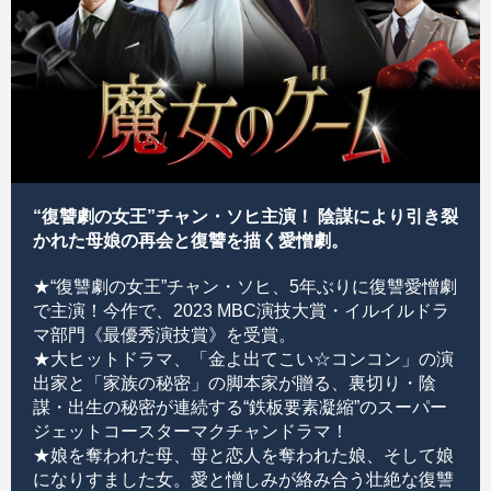
“復讐劇の女王”チャン・ソヒ主演！ 陰謀により引き裂
かれた母娘の再会と復讐を描く愛憎劇。
★“復讐劇の女王”チャン・ソヒ、5年ぶりに復讐愛憎劇
で主演！今作で、2023 MBC演技大賞・イルイルドラ
マ部門《最優秀演技賞》を受賞。
★大ヒットドラマ、「金よ出てこい☆コンコン」の演
出家と「家族の秘密」の脚本家が贈る、裏切り・陰
謀・出生の秘密が連続する“鉄板要素凝縮”のスーパー
ジェットコースターマクチャンドラマ！
★娘を奪われた母、母と恋人を奪われた娘、そして娘
になりすました女。愛と憎しみが絡み合う壮絶な復讐