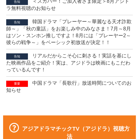
＜スカパー！ご加入者さま限定＞8月アジド
告知
ラ無料視聴のお知らせ
韓国ドラマ「プレーヤー～華麗なる天才詐欺
告知
師～」「秋の童話」をお楽しみ中のみなさま！7月～8月
はソン・スンホン推しですよ！8月には「プレーヤー2～
彼らの戦争～」をベーシック初放送が決定！！
リアルだからこそ心に刺さる！実話を基にし
告知
た映画作品をご紹介！実は、アジドラは映画にもこだわ
っているんです！
中国ドラマ「長歌行」放送時間についてのお
重要
知らせ
アジアドラマチックTV（アジドラ）視聴方
法