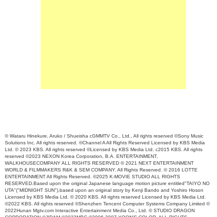
© Wataru Hinekure, Aruko / Shueisha cGMMTV Co., Ltd., All rights reserved ©Sony Music
Solutions Inc. All rights reserved. ©Channel A All Rights Reserved Licensed by KBS Media
Ltd. © 2023 KBS. All rights reserved ©Licensed by KBS Media Ltd. c2015 KBS. All rights
reserved ©2023 NEXON Korea Corporation, B.A. ENTERTAINMENT,
WALKHOUSECOMPANY ALL RIGHTS RESERVED © 2021 NEXT ENTERTAINMENT
WORLD & FILMMAKERS R&K & SEM COMPANY. All Rights Reserved. © 2016 LOTTE
ENTERTAINMENT All Rights Reserved. ©2025 K-MOVIE STUDIO ALL RIGHTS
RESERVED.Based upon the original Japanese language motion picture entitled"TAIYO NO
UTA"("MIDNIGHT SUN"),based upon an original story by Kenji Bando and Yoshiro Hoson
Licensed by KBS Media Ltd. © 2020 KBS. All rights reserved Licensed by KBS Media Ltd.
©2022 KBS. All rights reserved ©Shenzhen Tencent Computer Systems Company Limited ©
2022Hunan Mgtv.com Interactive Entertainment Media Co., Ltd. © STUDIO DRAGON