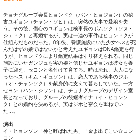
チョナグループ会長ヒョンドク（パン・ヒョジョン）の秘
書ユギョン（チャン・ソヒ）は、突然の火事で愛娘を失
う。その後、傷心のユギョンは検事長のボムソク（ソヌ・
ジェドク）と再婚するが、実は一連の事件はヒョンドクが
仕組んだものだった。8年後、養護施設にいた少女ヘスが死
んだはずの娘ではないかと考えたユギョンはDNA鑑定を行
うが、ヒョンドクにより鑑定結果はすり替えられる。同じ
施設にいたガンジュを実の娘と信じたユギョンは彼女を養
子に迎え、セヨンと名付けて育てる。時は流れ、大人にな
ったヘス（キム・ギュソン）は、恋人である検事のジホ
（オ・チャンソク）を献身的に支えて暮らしていた。一方
セヨン（ハン・ジワン）は、チョナグループのデザイン室
長となっており、グループの後継者イナ（イ・ヒョンソ
ク）との婚約を決めるが、実はジホと密会を重ねてい
た…。
演出
イ・ヒョンソン「神と呼ばれた男」「金よ出てこい☆コン
コン」