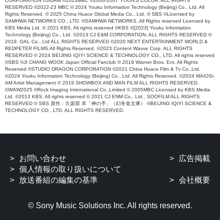
CORPORATION ©JIDAM ©2023MBC ©2006-2007 YOON'S COLOR. ALL RIGHTS
RESERVED ©2022-23 MBC © 2024 Youku Information Technology (Beijing) Co., Ltd. All
Rights Reserved. © 2025 China Huace Global Media Co., Ltd. © SBS ©Licensed by
SAMHWA NETWORKS CO., LTD. ©SAMHWA NETWORKS. All Rights reserved Licensed by
KBS Media Ltd. © 2021 KBS. All rights reserved ©KBS ©[2023] Youku Information
Technology (Beijing) Co., Ltd. ©2013 CJ E&M CORPORATION, ALL RIGHTS RESERVED ©
2019. OAL Co., Ltd ALL RIGHTS RESERVED ©2020 NEXT ENTERTAINMENT WORLD &
REDPETER FILMS.All Rights Reserved. ©2023 Content Wavve Corp. ALL RIGHTS
RESERVED © 2024 BEIJING IQIYI SCIENCE & TECHNOLOGY CO., LTD. All rights reserved
©SBS ©JI CHANG WOOK Japan Official Fanclub © 2019 Warner Bros. Ent. All Rights
Reserved ©STUDIO DRAGON CORPORATION ©2021 China Huace Film & Tv Co.,Ltd.
©2024 Youku Information Technology (Beijing) Co., Ltd. All Rights Reserved. ©2024 MAIOSi-
AM Artist Management © 2019 SHOWBOX AND MAN FILM ALL RIGHTS RESERVED.
©WAW2025 ©Rock Imaging International Co.,Limited © 2005MBC Licensed by KBS Media
Ltd. ©2013 KBS. All rights reserved © 2021 CJ ENM Co., Ltd., SOOFILM ALL RIGHTS
RESERVED © SBS 原作：久坂部 羊「神の手」（幻冬舎文庫） ©BEIJING IQIYI SCIENCE &
TECHNOLOGY CO., LTD. ALL RIGHTS RESERVED.
お問い合わせ
広告掲載
個人情報の取り扱いについて
放送番組の編集の基準
会社概要
© Sony Music Solutions Inc. All rights reserved.