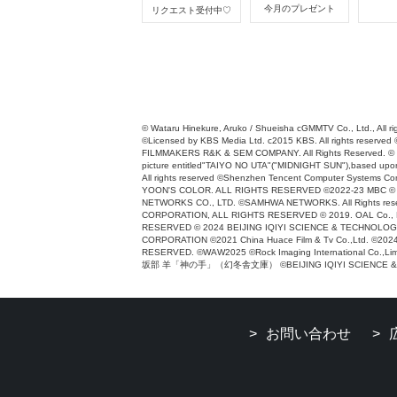
今月のプレゼント
リクエスト受付中♡
© Wataru Hinekure, Aruko / Shueisha cGMMTV Co., Ltd., All rig
©Licensed by KBS Media Ltd. c2015 KBS. All rights r
FILMMAKERS R&K & SEM COMPANY. All Rights Reserved. © 
picture entitled"TAIYO NO UTA"("MIDNIGHT SUN"),based upon 
All rights reserved ©Shenzhen Tencent Computer Systems
YOON'S COLOR. ALL RIGHTS RESERVED ©2022-23 MBC © 2024 Y
NETWORKS CO., LTD. ©SAMHWA NETWORKS. All Rights reserved
CORPORATION, ALL RIGHTS RESERVED © 2019. OAL Co., L
RESERVED © 2024 BEIJING IQIYI SCIENCE & TECHNOLOGY CO.
CORPORATION ©2021 China Huace Film & Tv Co.,Ltd. ©2024 
RESERVED. ©WAW2025 ©Rock Imaging International Co.,Li
坂部 羊「神の手」（幻冬舎文庫） ©BEIJING IQIYI SCIENCE & TE
お問い合わせ