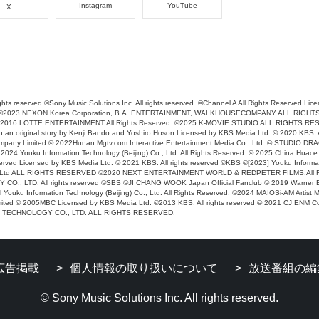
Instagram
YouTube
X
hts reserved ©Sony Music Solutions Inc. All rights reserved. ©Channel A All Rights Reserved Lic
eserved ©2023 NEXON Korea Corporation, B.A. ENTERTAINMENT, WALKHOUSECOMPANY ALL R
2016 LOTTE ENTERTAINMENT All Rights Reserved. ©2025 K-MOVIE STUDIO ALL RIGHTS RESER
an original story by Kenji Bando and Yoshiro Hoson Licensed by KBS Media Ltd. © 2020 KBS. A
 Company Limited © 2022Hunan Mgtv.com Interactive Entertainment Media Co., Ltd. © STU
ouku Information Technology (Beijing) Co., Ltd. All Rights Reserved. © 2025 China Huace
 Licensed by KBS Media Ltd. © 2021 KBS. All rights reserved ©KBS ©[2023] Youku Informati
td ALL RIGHTS RESERVED ©2020 NEXT ENTERTAINMENT WORLD & REDPETER FILMS.All Righ
, LTD. All rights reserved ©SBS ©JI CHANG WOOK Japan Official Fanclub © 2019 Warner B
Youku Information Technology (Beijing) Co., Ltd. All Rights Reserved. ©2024 MAIOSi-AM A
mited © 2005MBC Licensed by KBS Media Ltd. ©2013 KBS. All rights reserved © 2021 CJ 
CHNOLOGY CO., LTD. ALL RIGHTS RESERVED.
広告掲載
個人情報の取り扱いについて
放送番組の編
© Sony Music Solutions Inc. All rights reserved.