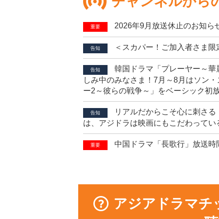
チャンネルから
2026年9月放送休止のお知ら
重要
＜スカパー！ご加入者さま限
告知
韓国ドラマ「プレーヤー～華
告知
しみ中のみなさま！7月～8月はソン・
ー2～彼らの戦争～」をベーシック初
リアルだからこそ心に刺さる
告知
は、アジドラは映画にもこだわってい
中国ドラマ「長歌行」放送時
重要
アジアドラマチ