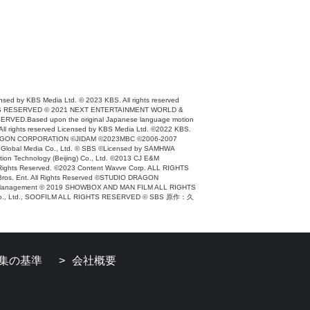
ensed by KBS Media Ltd. © 2023 KBS. All rights reserved
IGHTS RESERVED © 2021 NEXT ENTERTAINMENT WORLD &
VED.Based upon the original Japanese language motion
ll rights reserved Licensed by KBS Media Ltd. ©2022 KBS.
DIO DRAGON CORPORATION ©JIDAM ©2023MBC ©2006-2007
 Global Media Co., Ltd. © SBS ©Licensed by SAMHWA
on Technology (Beijing) Co., Ltd. ©2013 CJ E&M
ts Reserved. ©2023 Content Wavve Corp. ALL RIGHTS
ros. Ent. All Rights Reserved ©STUDIO DRAGON
rtist Management © 2019 SHOWBOX AND MAN FILM ALL RIGHTS
ENM Co., Ltd., SOOFILM ALL RIGHTS RESERVED © SBS 原作：久
集の基準
会社概要