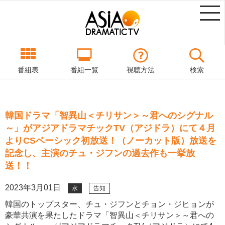
番組表
番組一覧
視聴方法
検索
韓国ドラマ「智異山＜チリサン＞～君へのシグナル
～」がアジアドラマチックTV（アジドラ）にて４月
よりCSベーシック初放送！（ノーカット版）放送を
記念し、主演のチュ・ジフンの過去作も一挙放
送！！
2023年3月01日
水
告知
韓国のトップスター、チュ・ジフンとチョン・ジヒョンが
豪華共演を果たしたドラマ「智異山＜チリサン＞～君への