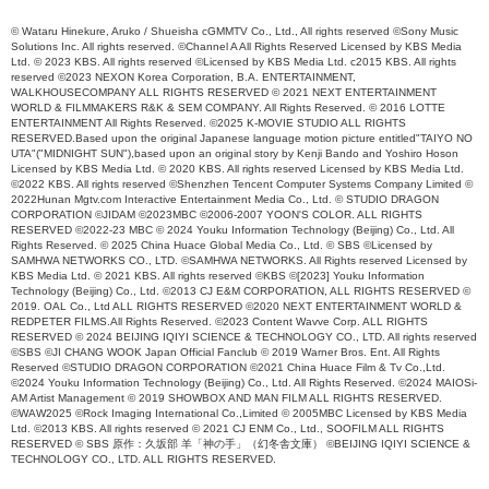
© Wataru Hinekure, Aruko / Shueisha cGMMTV Co., Ltd., All rights reserved ©Sony Music
Solutions Inc. All rights reserved. ©Channel A All Rights Reserved Licensed by KBS Media
Ltd. © 2023 KBS. All rights reserved ©Licensed by KBS Media Ltd. c2015 KBS. All rights
reserved ©2023 NEXON Korea Corporation, B.A. ENTERTAINMENT,
WALKHOUSECOMPANY ALL RIGHTS RESERVED © 2021 NEXT ENTERTAINMENT
WORLD & FILMMAKERS R&K & SEM COMPANY. All Rights Reserved. © 2016 LOTTE
ENTERTAINMENT All Rights Reserved. ©2025 K-MOVIE STUDIO ALL RIGHTS
RESERVED.Based upon the original Japanese language motion picture entitled"TAIYO NO
UTA"("MIDNIGHT SUN"),based upon an original story by Kenji Bando and Yoshiro Hoson
Licensed by KBS Media Ltd. © 2020 KBS. All rights reserved Licensed by KBS Media Ltd.
©2022 KBS. All rights reserved ©Shenzhen Tencent Computer Systems Company Limited ©
2022Hunan Mgtv.com Interactive Entertainment Media Co., Ltd. © STUDIO DRAGON
CORPORATION ©JIDAM ©2023MBC ©2006-2007 YOON'S COLOR. ALL RIGHTS
RESERVED ©2022-23 MBC © 2024 Youku Information Technology (Beijing) Co., Ltd. All
Rights Reserved. © 2025 China Huace Global Media Co., Ltd. © SBS ©Licensed by
SAMHWA NETWORKS CO., LTD. ©SAMHWA NETWORKS. All Rights reserved Licensed by
KBS Media Ltd. © 2021 KBS. All rights reserved ©KBS ©[2023] Youku Information
Technology (Beijing) Co., Ltd. ©2013 CJ E&M CORPORATION, ALL RIGHTS RESERVED ©
2019. OAL Co., Ltd ALL RIGHTS RESERVED ©2020 NEXT ENTERTAINMENT WORLD &
REDPETER FILMS.All Rights Reserved. ©2023 Content Wavve Corp. ALL RIGHTS
RESERVED © 2024 BEIJING IQIYI SCIENCE & TECHNOLOGY CO., LTD. All rights reserved
©SBS ©JI CHANG WOOK Japan Official Fanclub © 2019 Warner Bros. Ent. All Rights
Reserved ©STUDIO DRAGON CORPORATION ©2021 China Huace Film & Tv Co.,Ltd.
©2024 Youku Information Technology (Beijing) Co., Ltd. All Rights Reserved. ©2024 MAIOSi-
AM Artist Management © 2019 SHOWBOX AND MAN FILM ALL RIGHTS RESERVED.
©WAW2025 ©Rock Imaging International Co.,Limited © 2005MBC Licensed by KBS Media
Ltd. ©2013 KBS. All rights reserved © 2021 CJ ENM Co., Ltd., SOOFILM ALL RIGHTS
RESERVED © SBS 原作：久坂部 羊「神の手」（幻冬舎文庫） ©BEIJING IQIYI SCIENCE &
TECHNOLOGY CO., LTD. ALL RIGHTS RESERVED.