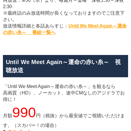
再放送：9/30（水）より、毎週月～金曜 深夜1:30～深夜
2:30
※最終話のみ放送時間が長くなっておりますのでご注意下
さい。
放送情報詳細と各話あらすじ：
Until We Meet Again～運命
の赤い糸～ 番組一覧へ
Until We Meet Again～運命の赤い糸～ 視
聴放送
「Until We Meet Again～運命の赤い糸～」を観るなら
高画質（HD）、ノーカット、途中CMなしのアジドラでお
得に！
990
月額
円（税抜）から最安値でご視聴いただけま
す。（スカパー！の場合）