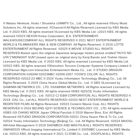
© Wataru Hinekure, Aruko / Shueisha cGMMTV Co., Ltd., All rights reserved ©Sony Music
Solutions Inc. All rights reserved. ©Channel A All Rights Reserved Licensed by KBS Media
Ltd. © 2023 KBS. All rights reserved ©Licensed by KBS Media Ltd. c2015 KBS. All rights
reserved ©2023 NEXON Korea Corporation, B.A. ENTERTAINMENT,
WALKHOUSECOMPANY ALL RIGHTS RESERVED © 2021 NEXT ENTERTAINMENT
WORLD & FILMMAKERS R&K & SEM COMPANY. All Rights Reserved. © 2016 LOTTE
ENTERTAINMENT All Rights Reserved. ©2025 K-MOVIE STUDIO ALL RIGHTS
RESERVED.Based upon the original Japanese language motion picture entitled"TAIYO NO
UTA"("MIDNIGHT SUN"),based upon an original story by Kenji Bando and Yoshiro Hoson
Licensed by KBS Media Ltd. © 2020 KBS. All rights reserved Licensed by KBS Media Ltd.
©2022 KBS. All rights reserved ©Shenzhen Tencent Computer Systems Company Limited ©
2022Hunan Mgtv.com Interactive Entertainment Media Co., Ltd. © STUDIO DRAGON
CORPORATION ©JIDAM ©2023MBC ©2006-2007 YOON'S COLOR. ALL RIGHTS
RESERVED ©2022-23 MBC © 2024 Youku Information Technology (Beijing) Co., Ltd. All
Rights Reserved. © 2025 China Huace Global Media Co., Ltd. © SBS ©Licensed by
SAMHWA NETWORKS CO., LTD. ©SAMHWA NETWORKS. All Rights reserved Licensed by
KBS Media Ltd. © 2021 KBS. All rights reserved ©KBS ©[2023] Youku Information
Technology (Beijing) Co., Ltd. ©2013 CJ E&M CORPORATION, ALL RIGHTS RESERVED ©
2019. OAL Co., Ltd ALL RIGHTS RESERVED ©2020 NEXT ENTERTAINMENT WORLD &
REDPETER FILMS.All Rights Reserved. ©2023 Content Wavve Corp. ALL RIGHTS
RESERVED © 2024 BEIJING IQIYI SCIENCE & TECHNOLOGY CO., LTD. All rights reserved
©SBS ©JI CHANG WOOK Japan Official Fanclub © 2019 Warner Bros. Ent. All Rights
Reserved ©STUDIO DRAGON CORPORATION ©2021 China Huace Film & Tv Co.,Ltd.
©2024 Youku Information Technology (Beijing) Co., Ltd. All Rights Reserved. ©2024 MAIOSi-
AM Artist Management © 2019 SHOWBOX AND MAN FILM ALL RIGHTS RESERVED.
©WAW2025 ©Rock Imaging International Co.,Limited © 2005MBC Licensed by KBS Media
Ltd. ©2013 KBS. All rights reserved © 2021 CJ ENM Co., Ltd., SOOFILM ALL RIGHTS