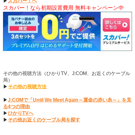
▶
スカパー！へ
スカパー！なら初期設置費用 無料キャンペーン中
その他の視聴方法（ひかりTV、J:COM、お近くのケーブル
局）
▶
その他の視聴方法
▶
J:COMで「Until We Meet Again～運命の赤い糸～」を見
る4つの理由
▶
ひかりTVへ
▶
その他お近くのケーブル局を探す