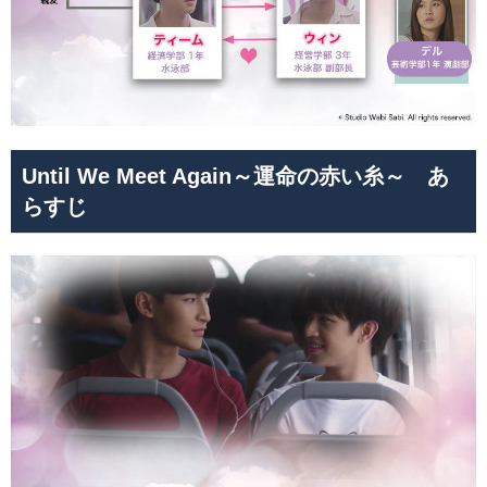
Until We Meet Again～運命の赤い糸～ あ
らすじ