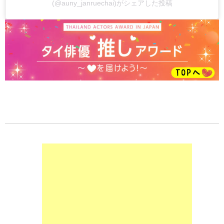
(@auny_janruechai)がシェアした投稿