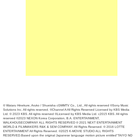
© Wataru Hinekure, Aruko / Shueisha cGMMTV Co., Ltd., All rights reserved ©Sony Music
Solutions Inc. All rights reserved. ©Channel A All Rights Reserved Licensed by KBS Media
Ltd. © 2023 KBS. All rights reserved ©Licensed by KBS Media Ltd. c2015 KBS. All rights
reserved ©2023 NEXON Korea Corporation, B.A. ENTERTAINMENT,
WALKHOUSECOMPANY ALL RIGHTS RESERVED © 2021 NEXT ENTERTAINMENT
WORLD & FILMMAKERS R&K & SEM COMPANY. All Rights Reserved. © 2016 LOTTE
ENTERTAINMENT All Rights Reserved. ©2025 K-MOVIE STUDIO ALL RIGHTS
RESERVED.Based upon the original Japanese language motion picture entitled"TAIYO NO