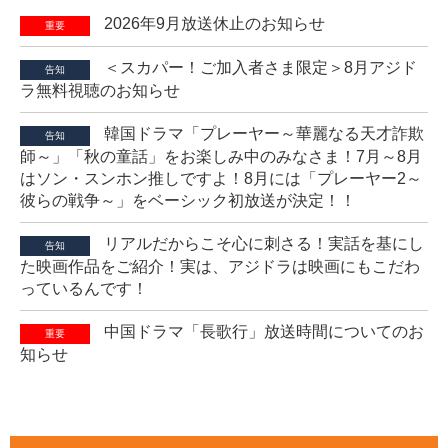
2026年9月放送休止のお知らせ
重要
＜スカパー！ご加入者さま限定＞8月アジド
告知
ラ無料視聴のお知らせ
韓国ドラマ「プレーヤー～華麗なる天才詐欺
告知
師～」「秋の童話」をお楽しみ中のみなさま！7月～8月
はソン・スンホン推しですよ！8月には「プレーヤー2～
彼らの戦争～」をベーシック初放送が決定！！
リアルだからこそ心に刺さる！実話を基にし
告知
た映画作品をご紹介！実は、アジドラは映画にもこだわ
っているんです！
中国ドラマ「長歌行」放送時間についてのお
重要
知らせ