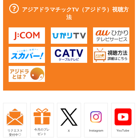
アジアドラマチックTV（アジドラ）視聴方
法
今月のプレ
リクエスト
Instagram
YouTube
X
ゼント
受付中♡