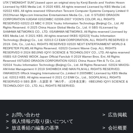
UTA"("MIDNIGHT SUN"),based upon an original story by Kenji Bando and Yoshiro Hoson
Licensed by KBS Media Ltd. © 2020 KBS. All rights reserved Licensed by KBS Media Ltd.
©2022 KBS. All rights reserved ©Shenzhen Tencent Computer Systems Company Limited ©
2022Hunan Mgtv.com Interactive Entertainment Media Co., Ltd. © STUDIO DRAGON
CORPORATION ©JIDAM ©2023MBC ©2006-2007 YOON'S COLOR. ALL RIGHTS
RESERVED ©2022-23 MBC © 2024 Youku Information Technology (Beijing) Co., Ltd. All
Rights Reserved. © 2025 China Huace Global Media Co., Ltd. © SBS ©Licensed by
SAMHWA NETWORKS CO., LTD. ©SAMHWA NETWORKS. All Rights reserved Licensed by
KBS Media Ltd. © 2021 KBS. All rights reserved ©KBS ©[2023] Youku Information
Technology (Beijing) Co., Ltd. ©2013 CJ E&M CORPORATION, ALL RIGHTS RESERVED ©
2019. OAL Co., Ltd ALL RIGHTS RESERVED ©2020 NEXT ENTERTAINMENT WORLD &
REDPETER FILMS.All Rights Reserved. ©2023 Content Wavve Corp. ALL RIGHTS
RESERVED © 2024 BEIJING IQIYI SCIENCE & TECHNOLOGY CO., LTD. All rights reserved
©SBS ©JI CHANG WOOK Japan Official Fanclub © 2019 Warner Bros. Ent. All Rights
Reserved ©STUDIO DRAGON CORPORATION ©2021 China Huace Film & Tv Co.,Ltd.
©2024 Youku Information Technology (Beijing) Co., Ltd. All Rights Reserved. ©2024 MAIOSi-
AM Artist Management © 2019 SHOWBOX AND MAN FILM ALL RIGHTS RESERVED.
©WAW2025 ©Rock Imaging International Co.,Limited © 2005MBC Licensed by KBS Media
Ltd. ©2013 KBS. All rights reserved © 2021 CJ ENM Co., Ltd., SOOFILM ALL RIGHTS
RESERVED © SBS 原作：久坂部 羊「神の手」（幻冬舎文庫） ©BEIJING IQIYI SCIENCE &
TECHNOLOGY CO., LTD. ALL RIGHTS RESERVED.
お問い合わせ
広告掲載
個人情報の取り扱いについて
放送番組の編集の基準
会社概要