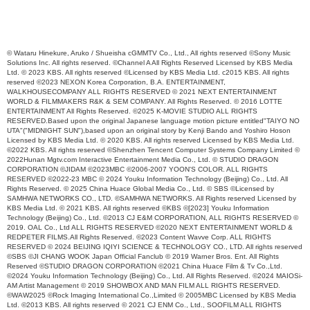
© Wataru Hinekure, Aruko / Shueisha cGMMTV Co., Ltd., All rights reserved ©Sony Music
Solutions Inc. All rights reserved. ©Channel A All Rights Reserved Licensed by KBS Media
Ltd. © 2023 KBS. All rights reserved ©Licensed by KBS Media Ltd. c2015 KBS. All rights
reserved ©2023 NEXON Korea Corporation, B.A. ENTERTAINMENT,
WALKHOUSECOMPANY ALL RIGHTS RESERVED © 2021 NEXT ENTERTAINMENT
WORLD & FILMMAKERS R&K & SEM COMPANY. All Rights Reserved. © 2016 LOTTE
ENTERTAINMENT All Rights Reserved. ©2025 K-MOVIE STUDIO ALL RIGHTS
RESERVED.Based upon the original Japanese language motion picture entitled"TAIYO NO
UTA"("MIDNIGHT SUN"),based upon an original story by Kenji Bando and Yoshiro Hoson
Licensed by KBS Media Ltd. © 2020 KBS. All rights reserved Licensed by KBS Media Ltd.
©2022 KBS. All rights reserved ©Shenzhen Tencent Computer Systems Company Limited ©
2022Hunan Mgtv.com Interactive Entertainment Media Co., Ltd. © STUDIO DRAGON
CORPORATION ©JIDAM ©2023MBC ©2006-2007 YOON'S COLOR. ALL RIGHTS
RESERVED ©2022-23 MBC © 2024 Youku Information Technology (Beijing) Co., Ltd. All
Rights Reserved. © 2025 China Huace Global Media Co., Ltd. © SBS ©Licensed by
SAMHWA NETWORKS CO., LTD. ©SAMHWA NETWORKS. All Rights reserved Licensed by
KBS Media Ltd. © 2021 KBS. All rights reserved ©KBS ©[2023] Youku Information
Technology (Beijing) Co., Ltd. ©2013 CJ E&M CORPORATION, ALL RIGHTS RESERVED ©
2019. OAL Co., Ltd ALL RIGHTS RESERVED ©2020 NEXT ENTERTAINMENT WORLD &
REDPETER FILMS.All Rights Reserved. ©2023 Content Wavve Corp. ALL RIGHTS
RESERVED © 2024 BEIJING IQIYI SCIENCE & TECHNOLOGY CO., LTD. All rights reserved
©SBS ©JI CHANG WOOK Japan Official Fanclub © 2019 Warner Bros. Ent. All Rights
Reserved ©STUDIO DRAGON CORPORATION ©2021 China Huace Film & Tv Co.,Ltd.
©2024 Youku Information Technology (Beijing) Co., Ltd. All Rights Reserved. ©2024 MAIOSi-
AM Artist Management © 2019 SHOWBOX AND MAN FILM ALL RIGHTS RESERVED.
©WAW2025 ©Rock Imaging International Co.,Limited © 2005MBC Licensed by KBS Media
Ltd. ©2013 KBS. All rights reserved © 2021 CJ ENM Co., Ltd., SOOFILM ALL RIGHTS