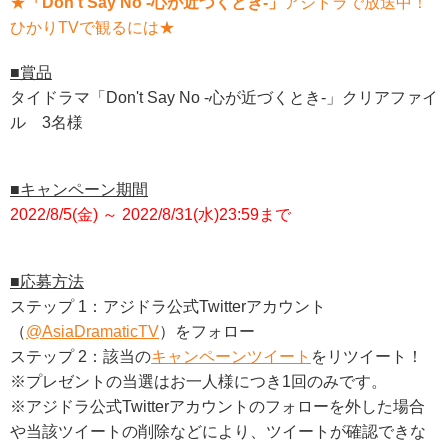
★
「Don't Say No -心が近づくとき-」
アジドラで放送中！
ひかりTVで観るには★
■賞品
タイドラマ「Don't Say No -心が近づくとき-」クリアファイ
ル 3名様
■キャンペーン期間
2022/8/5(金) ～ 2022/8/31(水)23:59まで
■応募方法
ステップ 1：アジドラ公式Twitterアカウント
（
@AsiaDramaticTV
）をフォロー
ステップ 2：該当の
キャンペーンツイート
をリツイート！
※プレゼントの当選はお一人様につき1回のみです。
※アジドラ公式Twitterアカウントのフォローを外した場合
や当該ツイートの削除などにより、ツイートが確認できな