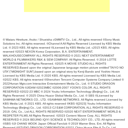
© Wataru Hinekure, Aruko / Shueisha cGMMTV Co., Ltd., All rights reserved ©Sony Music
Solutions Inc. All rights reserved. ©Channel A All Rights Reserved Licensed by KBS Media
Ltd. © 2023 KBS. All rights reserved ©Licensed by KBS Media Ltd. c2015 KBS. All rights
reserved ©2023 NEXON Korea Corporation, B.A. ENTERTAINMENT,
WALKHOUSECOMPANY ALL RIGHTS RESERVED © 2021 NEXT ENTERTAINMENT
WORLD & FILMMAKERS R&K & SEM COMPANY. All Rights Reserved. © 2016 LOTTE
ENTERTAINMENT All Rights Reserved. ©2025 K-MOVIE STUDIO ALL RIGHTS
RESERVED.Based upon the original Japanese language motion picture entitled"TAIYO NO
UTA"("MIDNIGHT SUN"),based upon an original story by Kenji Bando and Yoshiro Hoson
Licensed by KBS Media Ltd. © 2020 KBS. All rights reserved Licensed by KBS Media Ltd.
©2022 KBS. All rights reserved ©Shenzhen Tencent Computer Systems Company Limited ©
2022Hunan Mgtv.com Interactive Entertainment Media Co., Ltd. © STUDIO DRAGON
CORPORATION ©JIDAM ©2023MBC ©2006-2007 YOON'S COLOR. ALL RIGHTS
RESERVED ©2022-23 MBC © 2024 Youku Information Technology (Beijing) Co., Ltd. All
Rights Reserved. © 2025 China Huace Global Media Co., Ltd. © SBS ©Licensed by
SAMHWA NETWORKS CO., LTD. ©SAMHWA NETWORKS. All Rights reserved Licensed by
KBS Media Ltd. © 2021 KBS. All rights reserved ©KBS ©[2023] Youku Information
Technology (Beijing) Co., Ltd. ©2013 CJ E&M CORPORATION, ALL RIGHTS RESERVED ©
2019. OAL Co., Ltd ALL RIGHTS RESERVED ©2020 NEXT ENTERTAINMENT WORLD &
REDPETER FILMS.All Rights Reserved. ©2023 Content Wavve Corp. ALL RIGHTS
RESERVED © 2024 BEIJING IQIYI SCIENCE & TECHNOLOGY CO., LTD. All rights reserved
©SBS ©JI CHANG WOOK Japan Official Fanclub © 2019 Warner Bros. Ent. All Rights
Reserved ©STUDIO DRAGON CORPORATION ©2021 China Huace Film & Tv Co.,Ltd.