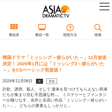
番組表
番組一覧
視聴方法
検索
韓国ドラマ「ミッシング～彼らがいた～」12月放送
決定！ 2025年1月には「ミッシング2～彼らがいた
～」をCSベーシック初放送！
2024年11月06日
水
告知
詐欺、誘拐、殺人、そして 遺体を見つけてもらえない死者
たちが集まり住む不思議な村...。 ミステリーとファンタジ
ーが織りなす、名作と名高い作品「ミッシング～彼らがい
た～」。 どちらの要素もしっかりと...