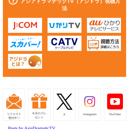
アジアドラマチックTV（アジドラ）視聴方
法
今月のプレ
リクエスト
Instagram
YouTube
X
ゼント
受付中♡