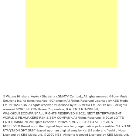
© Wataru Hinekure, Aruko / Shueisha cGMMTV Co., Ltd., All rights reserved ©Sony Music
Solutions Inc. All rights reserved. ©Channel A All Rights Reserved Licensed by KBS Media
Ltd. © 2023 KBS. All rights reserved ©Licensed by KBS Media Ltd. c2015 KBS. All rights
reserved ©2023 NEXON Korea Corporation, B.A. ENTERTAINMENT,
WALKHOUSECOMPANY ALL RIGHTS RESERVED © 2021 NEXT ENTERTAINMENT
WORLD & FILMMAKERS R&K & SEM COMPANY. All Rights Reserved. © 2016 LOTTE
ENTERTAINMENT All Rights Reserved. ©2025 K-MOVIE STUDIO ALL RIGHTS
RESERVED.Based upon the original Japanese language motion picture entitled"TAIYO NO
UTA"("MIDNIGHT SUN"),based upon an original story by Kenji Bando and Yoshiro Hoson
Licensed by KBS Media Ltd. © 2020 KBS. All rights reserved Licensed by KBS Media Ltd.