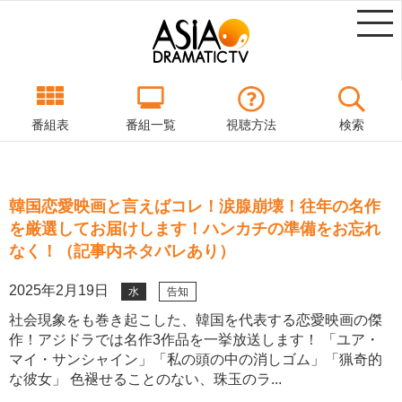
番組表
番組一覧
視聴方法
検索
韓国恋愛映画と言えばコレ！涙腺崩壊！往年の名作
を厳選してお届けします！ハンカチの準備をお忘れ
なく！（記事内ネタバレあり）
2025年2月19日
水
告知
社会現象をも巻き起こした、韓国を代表する恋愛映画の傑
作！アジドラでは名作3作品を一挙放送します！ 「ユア・
マイ・サンシャイン」「私の頭の中の消しゴム」「猟奇的
な彼女」 色褪せることのない、珠玉のラ...