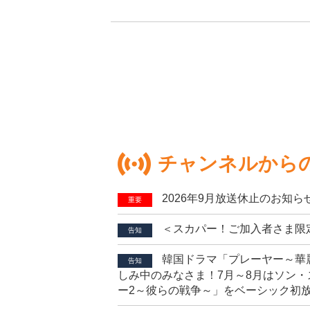
チャンネルから
2026年9月放送休止のお知ら
重要
＜スカパー！ご加入者さま限
告知
韓国ドラマ「プレーヤー～華
告知
しみ中のみなさま！7月～8月はソン・
ー2～彼らの戦争～」をベーシック初