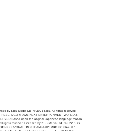
ensed by KBS Media Ltd. © 2023 KBS. All rights reserved
IGHTS RESERVED © 2021 NEXT ENTERTAINMENT WORLD &
VED.Based upon the original Japanese language motion
ll rights reserved Licensed by KBS Media Ltd. ©2022 KBS.
DIO DRAGON CORPORATION ©JIDAM ©2023MBC ©2006-2007