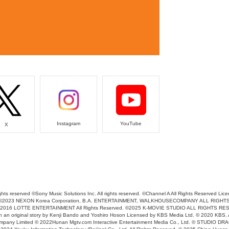
Instagram
YouTube
X
hts reserved ©Sony Music Solutions Inc. All rights reserved. ©Channel A All Rights Reserved Lic
eserved ©2023 NEXON Korea Corporation, B.A. ENTERTAINMENT, WALKHOUSECOMPANY ALL R
2016 LOTTE ENTERTAINMENT All Rights Reserved. ©2025 K-MOVIE STUDIO ALL RIGHTS RESER
an original story by Kenji Bando and Yoshiro Hoson Licensed by KBS Media Ltd. © 2020 KBS. A
 Company Limited © 2022Hunan Mgtv.com Interactive Entertainment Media Co., Ltd. © STU