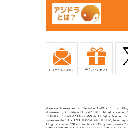
今月のプレゼント
リクエスト受付中♡
© Wataru Hinekure, Aruko / Shueisha cGMMTV Co., Ltd., All rig
©Licensed by KBS Media Ltd. c2015 KBS. All rights r
FILMMAKERS R&K & SEM COMPANY. All Rights Reserved. © 
picture entitled"TAIYO NO UTA"("MIDNIGHT SUN"),based upon 
All rights reserved ©Shenzhen Tencent Computer Systems