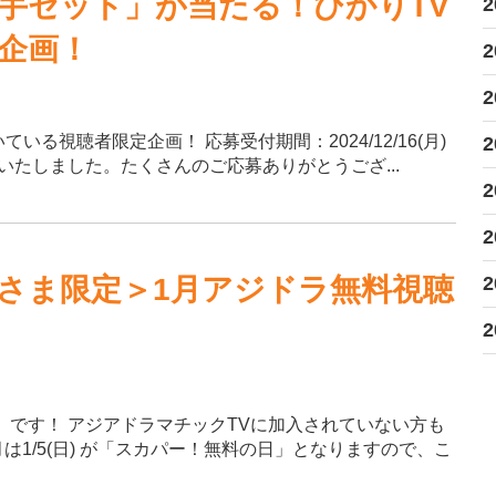
手セット」が当たる！ひかりTV
2
企画！
2
2
る視聴者限定企画！ 応募受付期間：2024/12/16(月)
2
付は終了いたしました。たくさんのご応募ありがとうござ...
2
2
さま限定＞1月アジドラ無料視聴
2
2
」です！ アジアドラマチックTVに加入されていない方も
は1/5(日) が「スカパー！無料の日」となりますので、こ