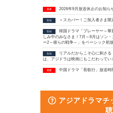
2026年9月放送休止のお知ら
重要
＜スカパー！ご加入者さま限
告知
韓国ドラマ「プレーヤー～華
告知
しみ中のみなさま！7月～8月はソン・
ー2～彼らの戦争～」をベーシック初
リアルだからこそ心に刺さる
告知
は、アジドラは映画にもこだわってい
中国ドラマ「長歌行」放送時
重要
アジアドラマチ
聴