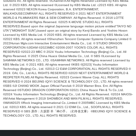
Solutions Inc. All rights reserved. ©Channel A All Rights Reserved Licensed by KBS Media
Ltd. © 2023 KBS. All rights reserved ©Licensed by KBS Media Ltd. c2015 KBS. All rights
reserved ©2023 NEXON Korea Corporation, B.A. ENTERTAINMENT,
WALKHOUSECOMPANY ALL RIGHTS RESERVED © 2021 NEXT ENTERTAINMENT
WORLD & FILMMAKERS R&K & SEM COMPANY. All Rights Reserved. © 2016 LOTTE
ENTERTAINMENT All Rights Reserved. ©2025 K-MOVIE STUDIO ALL RIGHTS
RESERVED.Based upon the original Japanese language motion picture entitled"TAIYO NO
UTA"("MIDNIGHT SUN"),based upon an original story by Kenji Bando and Yoshiro Hoson
Licensed by KBS Media Ltd. © 2020 KBS. All rights reserved Licensed by KBS Media Ltd.
©2022 KBS. All rights reserved ©Shenzhen Tencent Computer Systems Company Limited ©
2022Hunan Mgtv.com Interactive Entertainment Media Co., Ltd. © STUDIO DRAGON
CORPORATION ©JIDAM ©2023MBC ©2006-2007 YOON'S COLOR. ALL RIGHTS
RESERVED ©2022-23 MBC © 2024 Youku Information Technology (Beijing) Co., Ltd. All
Rights Reserved. © 2025 China Huace Global Media Co., Ltd. © SBS ©Licensed by
SAMHWA NETWORKS CO., LTD. ©SAMHWA NETWORKS. All Rights reserved Licensed by
KBS Media Ltd. © 2021 KBS. All rights reserved ©KBS ©[2023] Youku Information
Technology (Beijing) Co., Ltd. ©2013 CJ E&M CORPORATION, ALL RIGHTS RESERVED ©
2019. OAL Co., Ltd ALL RIGHTS RESERVED ©2020 NEXT ENTERTAINMENT WORLD &
REDPETER FILMS.All Rights Reserved. ©2023 Content Wavve Corp. ALL RIGHTS
RESERVED © 2024 BEIJING IQIYI SCIENCE & TECHNOLOGY CO., LTD. All rights reserved
©SBS ©JI CHANG WOOK Japan Official Fanclub © 2019 Warner Bros. Ent. All Rights
Reserved ©STUDIO DRAGON CORPORATION ©2021 China Huace Film & Tv Co.,Ltd.
©2024 Youku Information Technology (Beijing) Co., Ltd. All Rights Reserved. ©2024 MAIOSi-
AM Artist Management © 2019 SHOWBOX AND MAN FILM ALL RIGHTS RESERVED.
©WAW2025 ©Rock Imaging International Co.,Limited © 2005MBC Licensed by KBS Media
Ltd. ©2013 KBS. All rights reserved © 2021 CJ ENM Co., Ltd., SOOFILM ALL RIGHTS
RESERVED © SBS 原作：久坂部 羊「神の手」（幻冬舎文庫） ©BEIJING IQIYI SCIENCE &
TECHNOLOGY CO., LTD. ALL RIGHTS RESERVED.