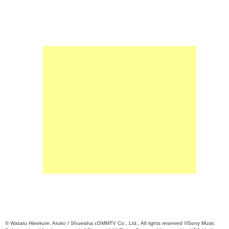
© Wataru Hinekure, Aruko / Shueisha cGMMTV Co., Ltd., All rights reserved ©Sony Music