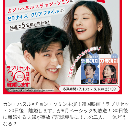
カン・ハヌル×チョン・ソミン主演！​ 韓国映画「ラブリセッ
ト 30日後、離婚します」が8月ベーシック初放送！ 30日後
に離婚する夫婦が事故で記憶喪失に！この二人、一体どう
なる？​