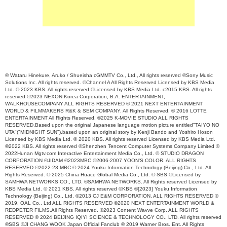
© Wataru Hinekure, Aruko / Shueisha cGMMTV Co., Ltd., All rights reserved ©Sony Music
Solutions Inc. All rights reserved. ©Channel A All Rights Reserved Licensed by KBS Media
Ltd. © 2023 KBS. All rights reserved ©Licensed by KBS Media Ltd. c2015 KBS. All rights
reserved ©2023 NEXON Korea Corporation, B.A. ENTERTAINMENT,
WALKHOUSECOMPANY ALL RIGHTS RESERVED © 2021 NEXT ENTERTAINMENT
WORLD & FILMMAKERS R&K & SEM COMPANY. All Rights Reserved. © 2016 LOTTE
ENTERTAINMENT All Rights Reserved. ©2025 K-MOVIE STUDIO ALL RIGHTS
RESERVED.Based upon the original Japanese language motion picture entitled"TAIYO NO
UTA"("MIDNIGHT SUN"),based upon an original story by Kenji Bando and Yoshiro Hoson
Licensed by KBS Media Ltd. © 2020 KBS. All rights reserved Licensed by KBS Media Ltd.
©2022 KBS. All rights reserved ©Shenzhen Tencent Computer Systems Company Limited ©
2022Hunan Mgtv.com Interactive Entertainment Media Co., Ltd. © STUDIO DRAGON
CORPORATION ©JIDAM ©2023MBC ©2006-2007 YOON'S COLOR. ALL RIGHTS
RESERVED ©2022-23 MBC © 2024 Youku Information Technology (Beijing) Co., Ltd. All
Rights Reserved. © 2025 China Huace Global Media Co., Ltd. © SBS ©Licensed by
SAMHWA NETWORKS CO., LTD. ©SAMHWA NETWORKS. All Rights reserved Licensed by
KBS Media Ltd. © 2021 KBS. All rights reserved ©KBS ©[2023] Youku Information
Technology (Beijing) Co., Ltd. ©2013 CJ E&M CORPORATION, ALL RIGHTS RESERVED ©
2019. OAL Co., Ltd ALL RIGHTS RESERVED ©2020 NEXT ENTERTAINMENT WORLD &
REDPETER FILMS.All Rights Reserved. ©2023 Content Wavve Corp. ALL RIGHTS
RESERVED © 2024 BEIJING IQIYI SCIENCE & TECHNOLOGY CO., LTD. All rights reserved
©SBS ©JI CHANG WOOK Japan Official Fanclub © 2019 Warner Bros. Ent. All Rights